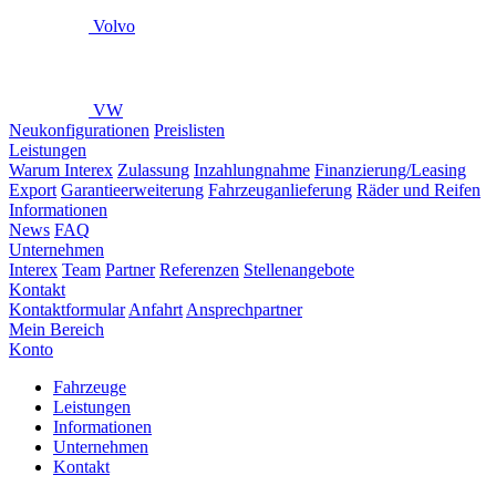
Volvo
VW
Neukonfigurationen
Preislisten
Leistungen
Warum Interex
Zulassung
Inzahlungnahme
Finanzierung/Leasing
Export
Garantieerweiterung
Fahrzeuganlieferung
Räder und Reifen
Informationen
News
FAQ
Unternehmen
Interex
Team
Partner
Referenzen
Stellenangebote
Kontakt
Kontaktformular
Anfahrt
Ansprechpartner
Mein Bereich
Konto
Fahrzeuge
Leistungen
Informationen
Unternehmen
Kontakt