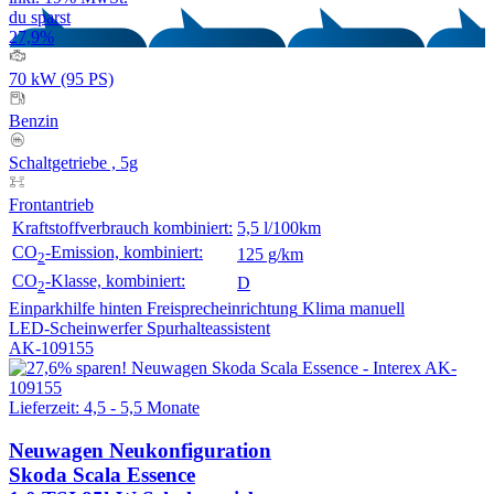
du sparst
27,9%
70 kW (95 PS)
Benzin
Schaltgetriebe , 5g
Frontantrieb
Kraftstoffverbrauch kombiniert:
5,5 l/100km
CO
-Emission, kombiniert:
125 g/km
2
CO
-Klasse, kombiniert:
D
2
Einparkhilfe hinten
Freisprecheinrichtung
Klima manuell
LED-Scheinwerfer
Spurhalteassistent
AK-109155
Lieferzeit: 4,5 - 5,5 Monate
Neuwagen
Neukonfiguration
Skoda Scala Essence