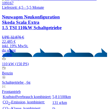
Lieferzeit: 4,5 - 5,5 Monate
Neuwagen
Neukonfiguration
Skoda Scala Extra
1.5 TSI 110kW Schaltgetriebe
UPE 32.876 €
22.485 €
inkl. 19% MwSt.
du sparst
31,6%
110 kW (150 PS)
Benzin
Schaltgetriebe , 6g
Frontantrieb
Kraftstoffverbrauch kombiniert:
5,8 l/100km
CO
-Emission, kombiniert:
131 g/km
2
CO
-Klasse, kombiniert:
D