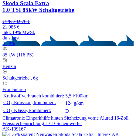
Skoda Scala Extra
1.0 TSI 85kW Schaltgetriebe
UPE 30.976 €
21.085 €
inkl. 19% MwSt.
du sparst
31,9%
85 kW (116 PS)
Benzin
Schaltgetriebe , 6g
Frontantrieb
Kraftstoffverbrauch kombiniert:
5,5 l/100km
CO
-Emission, kombiniert:
124 g/km
2
CO
-Klasse, kombiniert:
D
2
Climatronic
Einparkhilfe hinten
Sitzheizung vorne
Alurad 16-Zoll
Freisprecheinrichtung
LED-Scheinwerfer
AK-109167