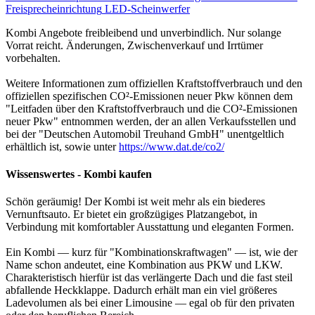
Freisprecheinrichtung
LED-Scheinwerfer
Kombi Angebote freibleibend und unverbindlich. Nur solange
Vorrat reicht. Änderungen, Zwischenverkauf und Irrtümer
vorbehalten.
Weitere Informationen zum offiziellen Kraftstoffverbrauch und den
offiziellen spezifischen CO²-Emissionen neuer Pkw können dem
"Leitfaden über den Kraftstoffverbrauch und die CO²-Emissionen
neuer Pkw" entnommen werden, der an allen Verkaufsstellen und
bei der "Deutschen Automobil Treuhand GmbH" unentgeltlich
erhältlich ist, sowie unter
https://www.dat.de/co2/
Wissenswertes - Kombi kaufen
Schön geräumig! Der Kombi ist weit mehr als ein biederes
Vernunftsauto. Er bietet ein großzügiges Platzangebot, in
Verbindung mit komfortabler Ausstattung und eleganten Formen.
Ein Kombi — kurz für "Kombinationskraftwagen" — ist, wie der
Name schon andeutet, eine Kombination aus PKW und LKW.
Charakteristisch hierfür ist das verlängerte Dach und die fast steil
abfallende Heckklappe. Dadurch erhält man ein viel größeres
Ladevolumen als bei einer Limousine — egal ob für den privaten