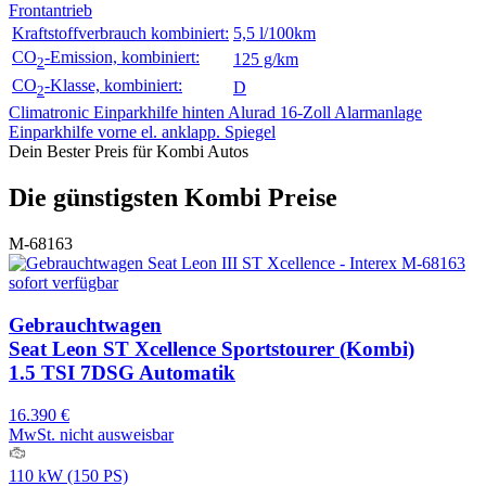
Frontantrieb
Kraftstoffverbrauch kombiniert:
5,5 l/100km
CO
-Emission, kombiniert:
125 g/km
2
CO
-Klasse, kombiniert:
D
2
Climatronic
Einparkhilfe hinten
Alurad 16-Zoll
Alarmanlage
Einparkhilfe vorne
el. anklapp. Spiegel
Dein Bester Preis für Kombi Autos
Die günstigsten Kombi Preise
M-68163
sofort verfügbar
Gebrauchtwagen
Seat Leon ST Xcellence Sportstourer (Kombi)
1.5 TSI 7DSG Automatik
16.390 €
MwSt. nicht ausweisbar
110 kW (150 PS)