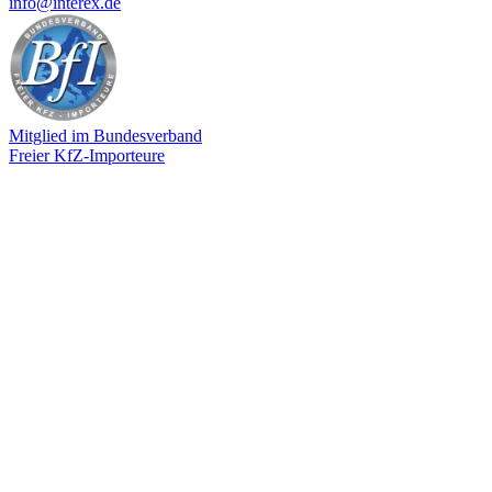
info@interex.de
Mitglied im Bundesverband
Freier KfZ-Importeure