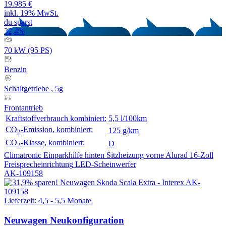
19.985 €
inkl. 19% MwSt.
du sparst
32,4%
70 kW (95 PS)
Benzin
Schaltgetriebe , 5g
Frontantrieb
Kraftstoffverbrauch kombiniert:
5,5 l/100km
CO
-Emission, kombiniert:
125 g/km
2
CO
-Klasse, kombiniert:
D
2
Climatronic
Einparkhilfe hinten
Sitzheizung vorne
Alurad 16-Zoll
Freisprecheinrichtung
LED-Scheinwerfer
AK-109158
Lieferzeit: 4,5 - 5,5 Monate
Neuwagen
Neukonfiguration