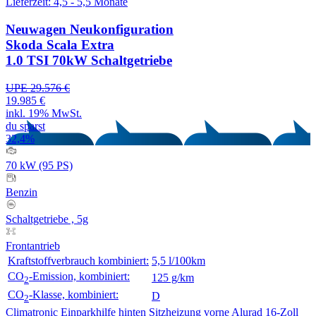
Lieferzeit: 4,5 - 5,5 Monate
Neuwagen
Neukonfiguration
Skoda Scala Extra
1.0 TSI 70kW Schaltgetriebe
UPE 29.576 €
19.985 €
inkl. 19% MwSt.
du sparst
32,4%
70 kW (95 PS)
Benzin
Schaltgetriebe , 5g
Frontantrieb
Kraftstoffverbrauch kombiniert:
5,5 l/100km
CO
-Emission, kombiniert:
125 g/km
2
CO
-Klasse, kombiniert:
D
2
Climatronic
Einparkhilfe hinten
Sitzheizung vorne
Alurad 16-Zoll