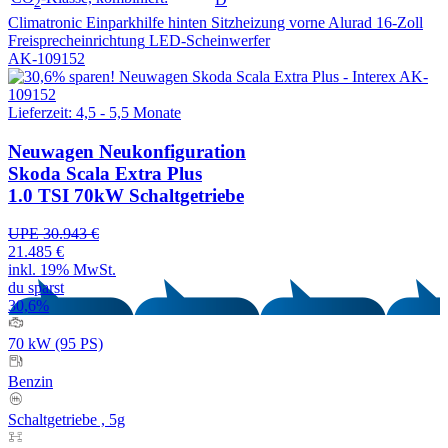
2
Climatronic
Einparkhilfe hinten
Sitzheizung vorne
Alurad 16-Zoll
Freisprecheinrichtung
LED-Scheinwerfer
AK-109152
Lieferzeit: 4,5 - 5,5 Monate
Neuwagen
Neukonfiguration
Skoda Scala Extra Plus
1.0 TSI 70kW Schaltgetriebe
UPE 30.943 €
21.485 €
inkl. 19% MwSt.
du sparst
30,6%
70 kW (95 PS)
Benzin
Schaltgetriebe , 5g