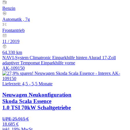
Benzin
Automatik , 7g
Frontantrieb
11 / 2019
64.330 km
NAVI-System
Climatronic
Einparkhilfe hinten
Alurad 17-Zoll
adaptiver Tempomat
Einparkhilfe vorne
AK-109150
Lieferzeit: 4,5 - 5,5 Monate
Neuwagen
Neukonfiguration
Skoda Scala Essence
1.0 TSI 70kW Schaltgetriebe
UPE 25.915 €
18.685 €
inkl. 19% MwSt.