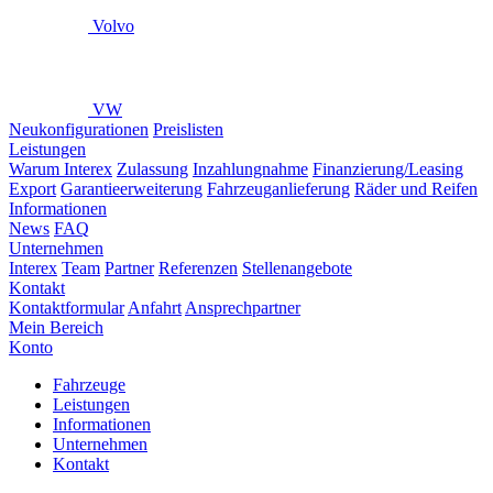
Volvo
VW
Neukonfigurationen
Preislisten
Leistungen
Warum Interex
Zulassung
Inzahlungnahme
Finanzierung/Leasing
Export
Garantieerweiterung
Fahrzeuganlieferung
Räder und Reifen
Informationen
News
FAQ
Unternehmen
Interex
Team
Partner
Referenzen
Stellenangebote
Kontakt
Kontaktformular
Anfahrt
Ansprechpartner
Mein Bereich
Konto
Fahrzeuge
Leistungen
Informationen
Unternehmen
Kontakt