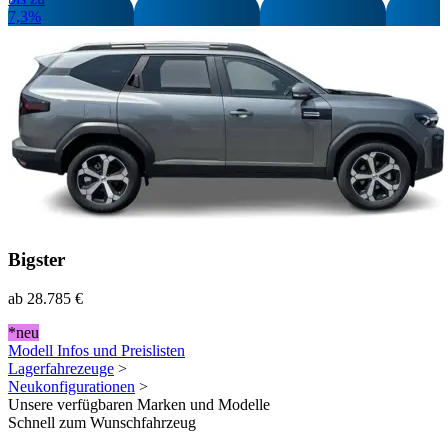
7,3%
Bigster
ab
28.785 €
*neu
Modell Infos
und
Preislisten
Lagerfahrezeuge
>
Neukonfigurationen
>
Unsere verfügbaren Marken und Modelle
Schnell zum Wunschfahrzeug