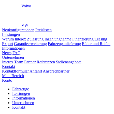
Volvo
VW
Neukonfigurationen
Preislisten
Leistungen
Warum Interex
Zulassung
Inzahlungnahme
Finanzierung/Leasing
Export
Garantieerweiterung
Fahrzeuganlieferung
Räder und Reifen
Informationen
News
FAQ
Unternehmen
Interex
Team
Partner
Referenzen
Stellenangebote
Kontakt
Kontaktformular
Anfahrt
Ansprechpartner
Mein Bereich
Konto
Fahrzeuge
Leistungen
Informationen
Unternehmen
Kontakt