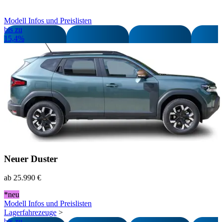
Modell Infos
und
Preislisten
bis zu
15,4%
Neuer Duster
ab
25.990 €
*neu
Modell Infos
und
Preislisten
Lagerfahrezeuge
>
bis zu