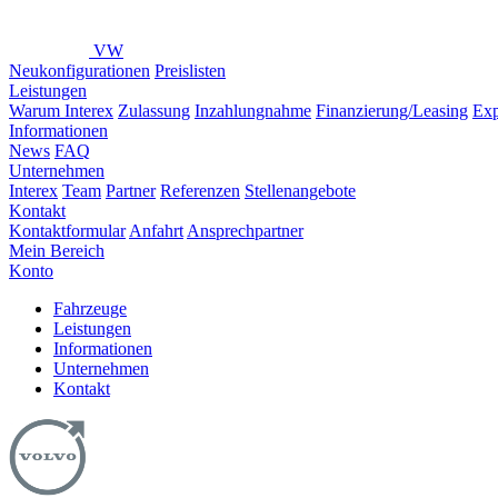
VW
Neukonfigurationen
Preislisten
Leistungen
Warum Interex
Zulassung
Inzahlungnahme
Finanzierung/Leasing
Exp
Informationen
News
FAQ
Unternehmen
Interex
Team
Partner
Referenzen
Stellenangebote
Kontakt
Kontaktformular
Anfahrt
Ansprechpartner
Mein Bereich
Konto
Fahrzeuge
Leistungen
Informationen
Unternehmen
Kontakt