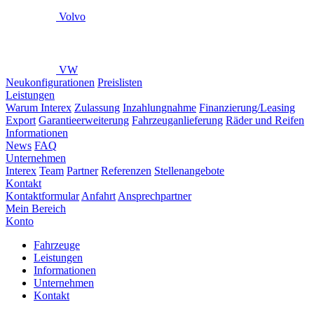
Volvo
VW
Neukonfigurationen
Preislisten
Leistungen
Warum Interex
Zulassung
Inzahlungnahme
Finanzierung/Leasing
Export
Garantieerweiterung
Fahrzeuganlieferung
Räder und Reifen
Informationen
News
FAQ
Unternehmen
Interex
Team
Partner
Referenzen
Stellenangebote
Kontakt
Kontaktformular
Anfahrt
Ansprechpartner
Mein Bereich
Konto
Fahrzeuge
Leistungen
Informationen
Unternehmen
Kontakt