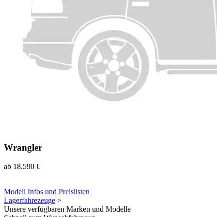
Wrangler
ab
18.590 €
Modell Infos
und
Preislisten
Lagerfahrezeuge
>
Unsere verfügbaren Marken und Modelle