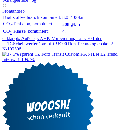
Schaltgetriebe , 6g
Frontantrieb
Kraftstoffverbrauch kombiniert:
8,0 l/100km
CO
-Emission, kombiniert:
208 g/km
2
CO
-Klasse, kombiniert:
G
2
el.klappb. Außensp.
AHK-Vorbereitung
Tank 70 Liter
LED-Scheinwerfer
Garant.+3J/200Tkm
Technologiepaket 2
K-109396