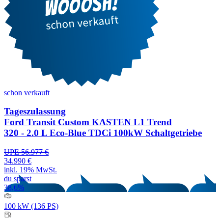
schon verkauft
Tageszulassung
Ford Transit Custom KASTEN L1 Trend
320 - 2.0 L Eco-Blue TDCi 100kW Schaltgetriebe
UPE 56.977 €
34.990 €
inkl. 19% MwSt.
du sparst
38,6%
100 kW (136 PS)