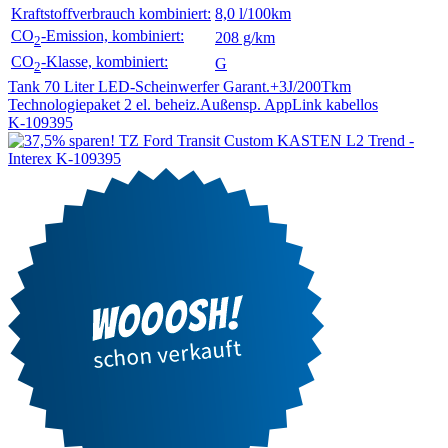
Kraftstoffverbrauch kombiniert:
8,0 l/100km
CO
-Emission, kombiniert:
208 g/km
2
CO
-Klasse, kombiniert:
G
2
Tank 70 Liter
LED-Scheinwerfer
Garant.+3J/200Tkm
Technologiepaket 2
el. beheiz.Außensp.
AppLink kabellos
K-109395