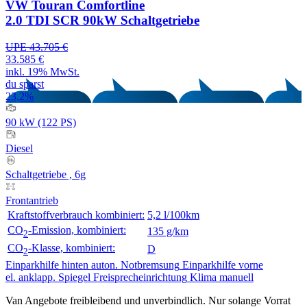
VW Touran Comfortline
2.0 TDI SCR 90kW Schaltgetriebe
UPE 43.705 €
33.585 €
inkl. 19% MwSt.
du sparst
23,2%
90 kW (122 PS)
Diesel
Schaltgetriebe , 6g
Frontantrieb
Kraftstoffverbrauch kombiniert:
5,2 l/100km
CO
-Emission, kombiniert:
135 g/km
2
CO
-Klasse, kombiniert:
D
2
Einparkhilfe hinten
auton. Notbremsung
Einparkhilfe vorne
el. anklapp. Spiegel
Freisprecheinrichtung
Klima manuell
Van Angebote freibleibend und unverbindlich. Nur solange Vorrat