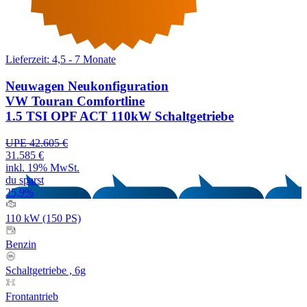
Lieferzeit: 4,5 - 7 Monate
Neuwagen
Neukonfiguration
VW Touran Comfortline
1.5 TSI OPF ACT 110kW Schaltgetriebe
UPE 42.605 €
31.585 €
inkl. 19% MwSt.
du sparst
25,9%
110 kW (150 PS)
Benzin
Schaltgetriebe , 6g
Frontantrieb