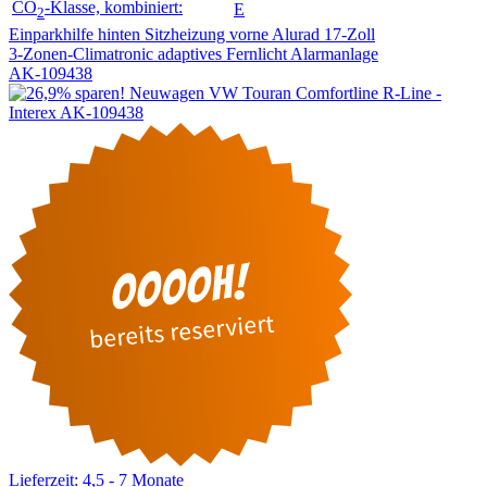
CO
-Klasse, kombiniert:
E
2
Einparkhilfe hinten
Sitzheizung vorne
Alurad 17-Zoll
3-Zonen-Climatronic
adaptives Fernlicht
Alarmanlage
AK-109438
Lieferzeit: 4,5 - 7 Monate