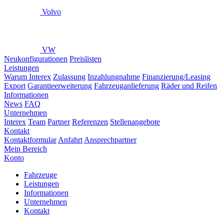
Volvo
VW
Neukonfigurationen
Preislisten
Leistungen
Warum Interex
Zulassung
Inzahlungnahme
Finanzierung/Leasing
Export
Garantieerweiterung
Fahrzeuganlieferung
Räder und Reifen
Informationen
News
FAQ
Unternehmen
Interex
Team
Partner
Referenzen
Stellenangebote
Kontakt
Kontaktformular
Anfahrt
Ansprechpartner
Mein Bereich
Konto
Fahrzeuge
Leistungen
Informationen
Unternehmen
Kontakt