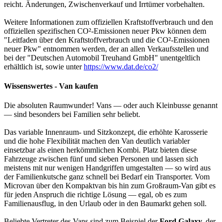
reicht. Änderungen, Zwischenverkauf und Irrtümer vorbehalten.
Weitere Informationen zum offiziellen Kraftstoffverbrauch und den
offiziellen spezifischen CO²-Emissionen neuer Pkw können dem
"Leitfaden über den Kraftstoffverbrauch und die CO²-Emissionen
neuer Pkw" entnommen werden, der an allen Verkaufsstellen und
bei der "Deutschen Automobil Treuhand GmbH" unentgeltlich
erhältlich ist, sowie unter
https://www.dat.de/co2/
Wissenswertes - Van kaufen
Die absoluten Raumwunder! Vans — oder auch Kleinbusse genannt
— sind besonders bei Familien sehr beliebt.
Das variable Innenraum- und Sitzkonzept, die erhöhte Karosserie
und die hohe Flexibilität machen den Van deutlich variabler
einsetzbar als einen herkömmlichen Kombi. Platz bieten diese
Fahrzeuge zwischen fünf und sieben Personen und lassen sich
meistens mit nur wenigen Handgriffen umgestalten — so wird aus
der Familienkutsche ganz schnell bei Bedarf ein Transporter. Vom
Microvan über den Kompaktvan bis hin zum Großraum-Van gibt es
für jeden Anspruch die richtige Lösung — egal, ob es zum
Familienausflug, in den Urlaub oder in den Baumarkt gehen soll.
Beliebte Vertreter des Vans sind zum Beispiel der
Ford Galaxy,
der