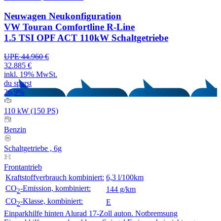
Neuwagen
Neukonfiguration
VW Touran Comfortline R-Line
1.5 TSI OPF ACT 110kW Schaltgetriebe
UPE 44.960 €
32.885 €
inkl. 19% MwSt.
du sparst
26,9%
110 kW (150 PS)
Benzin
Schaltgetriebe , 6g
Frontantrieb
Kraftstoffverbrauch kombiniert:
6,3 l/100km
CO
-Emission, kombiniert:
144 g/km
2
CO
-Klasse, kombiniert:
E
2
Einparkhilfe hinten
Alurad 17-Zoll
auton. Notbremsung