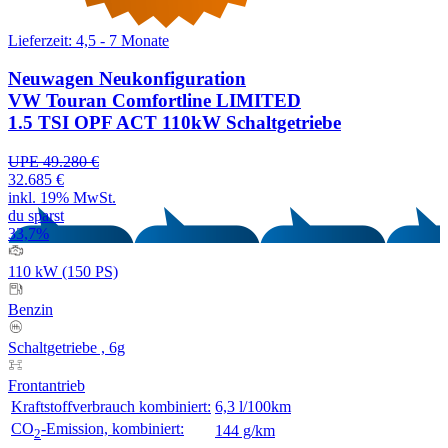
Lieferzeit: 4,5 - 7 Monate
Neuwagen
Neukonfiguration
VW Touran Comfortline LIMITED
1.5 TSI OPF ACT 110kW Schaltgetriebe
UPE 49.280 €
32.685 €
inkl. 19% MwSt.
du sparst
33,7%
110 kW (150 PS)
Benzin
Schaltgetriebe , 6g
Frontantrieb
Kraftstoffverbrauch kombiniert:
6,3 l/100km
CO
-Emission, kombiniert:
144 g/km
2