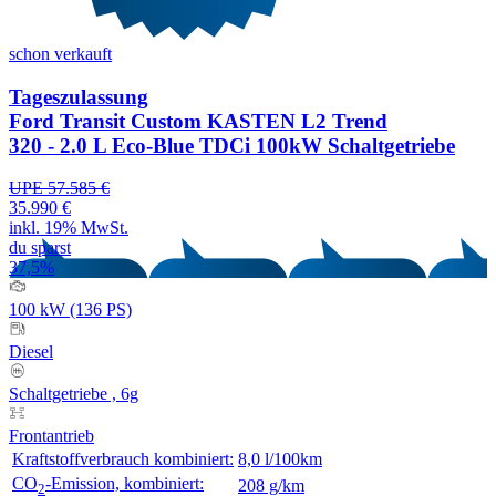
schon verkauft
Tageszulassung
Ford Transit Custom KASTEN L2 Trend
320 - 2.0 L Eco-Blue TDCi 100kW Schaltgetriebe
UPE 57.585 €
35.990 €
inkl. 19% MwSt.
du sparst
37,5%
100 kW (136 PS)
Diesel
Schaltgetriebe , 6g
Frontantrieb
Kraftstoffverbrauch kombiniert:
8,0 l/100km
CO
-Emission, kombiniert:
208 g/km
2