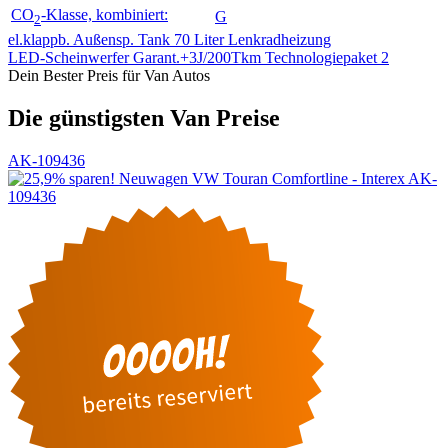
CO
-Klasse, kombiniert:
G
2
el.klappb. Außensp.
Tank 70 Liter
Lenkradheizung
LED-Scheinwerfer
Garant.+3J/200Tkm
Technologiepaket 2
Dein Bester Preis für Van Autos
Die günstigsten Van Preise
AK-109436