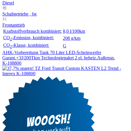
Diesel
Schaltgetriebe , 6g
Frontantrieb
Kraftstoffverbrauch kombiniert:
8,0 l/100km
CO
-Emission, kombiniert:
208 g/km
2
CO
-Klasse, kombiniert:
G
2
AHK-Vorbereitung
Tank 70 Liter
LED-Scheinwerfer
Garant.+3J/200Tkm
Technologiepaket 2
el. beheiz.Außensp.
K-108800