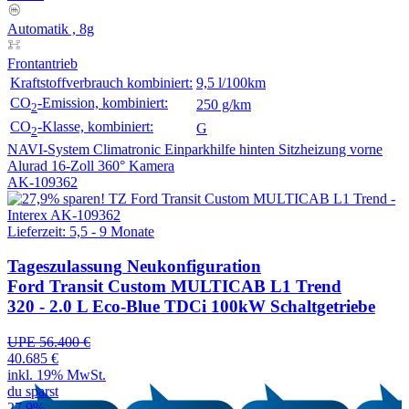
Automatik , 8g
Frontantrieb
Kraftstoffverbrauch kombiniert:
9,5 l/100km
CO
-Emission, kombiniert:
250 g/km
2
CO
-Klasse, kombiniert:
G
2
NAVI-System
Climatronic
Einparkhilfe hinten
Sitzheizung vorne
Alurad 16-Zoll
360° Kamera
AK-109362
Lieferzeit: 5,5 - 9 Monate
Tageszulassung
Neukonfiguration
Ford Transit Custom MULTICAB L1 Trend
320 - 2.0 L Eco-Blue TDCi 100kW Schaltgetriebe
UPE 56.400 €
40.685 €
inkl. 19% MwSt.
du sparst
27,9%