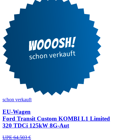
schon verkauft
EU-Wagen
Ford Transit Custom KOMBI L1 Limited
320 TDCi 125kW 8G-Aut
UPE 64.503 €