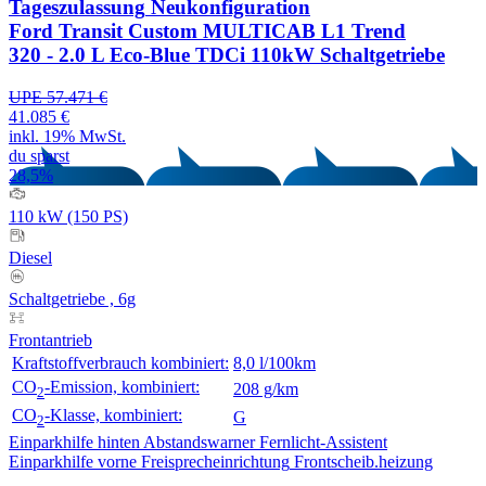
Tageszulassung
Neukonfiguration
Ford Transit Custom MULTICAB L1 Trend
320 - 2.0 L Eco-Blue TDCi 110kW Schaltgetriebe
UPE 57.471 €
41.085 €
inkl. 19% MwSt.
du sparst
28,5%
110 kW (150 PS)
Diesel
Schaltgetriebe , 6g
Frontantrieb
Kraftstoffverbrauch kombiniert:
8,0 l/100km
CO
-Emission, kombiniert:
208 g/km
2
CO
-Klasse, kombiniert:
G
2
Einparkhilfe hinten
Abstandswarner
Fernlicht-Assistent
Einparkhilfe vorne
Freisprecheinrichtung
Frontscheib.heizung