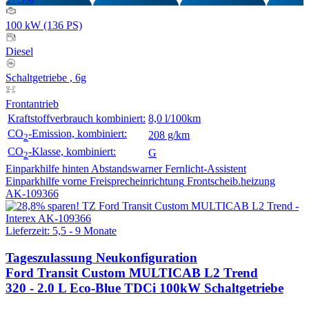
100 kW (136 PS)
Diesel
Schaltgetriebe , 6g
Frontantrieb
Kraftstoffverbrauch kombiniert:
8,0 l/100km
CO
-Emission, kombiniert:
208 g/km
2
CO
-Klasse, kombiniert:
G
2
Einparkhilfe hinten
Abstandswarner
Fernlicht-Assistent
Einparkhilfe vorne
Freisprecheinrichtung
Frontscheib.heizung
AK-109366
Lieferzeit: 5,5 - 9 Monate
Tageszulassung
Neukonfiguration
Ford Transit Custom MULTICAB L2 Trend
320 - 2.0 L Eco-Blue TDCi 100kW Schaltgetriebe