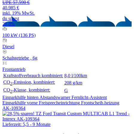
UPE 57.590 €
40.985 €
inkl. 19% MwSt.
du sparst
28,8%
100 kW (136 PS)
Diesel
Schaltgetriebe , 6g
Frontantrieb
Kraftstoffverbrauch kombiniert:
8,0 l/100km
CO
-Emission, kombiniert:
208 g/km
2
CO
-Klasse, kombiniert:
G
2
Einparkhilfe hinten
Abstandswarner
Fernlicht-Assistent
Einparkhilfe vorne
Freisprecheinrichtung
Frontscheib.heizung
AK-109364
Lieferzeit: 5,5 - 9 Monate