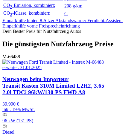
CO
-Emission, kombiniert:
208 g/km
2
CO
-Klasse, kombiniert:
G
2
Einparkhilfe hinten
8-Sitzer
Abstandswarner
Fernlicht-Assistent
Einparkhilfe vorne
Freisprecheinrichtung
Dein Bester Preis für Nutzfahrzeug Autos
Die günstigsten Nutzfahrzeug Preise
M-66488
erwartet: 31.01.2025
Neuwagen
beim Importeur
Transit Kasten 310M Limited L2H2, 3.65
2.0l TDCi 96kW/130 PS FWD A8
39.990 €
inkl. 19% MwSt.
96 kW (131 PS)
Diesel