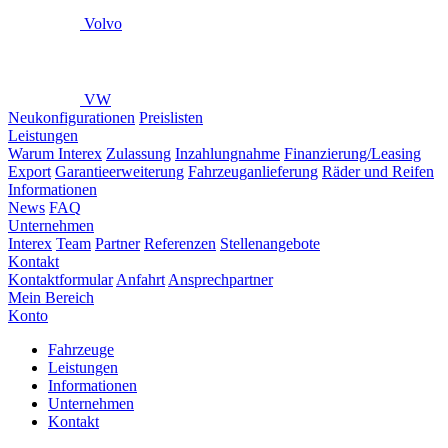
Volvo
VW
Neukonfigurationen
Preislisten
Leistungen
Warum Interex
Zulassung
Inzahlungnahme
Finanzierung/Leasing
Export
Garantieerweiterung
Fahrzeuganlieferung
Räder und Reifen
Informationen
News
FAQ
Unternehmen
Interex
Team
Partner
Referenzen
Stellenangebote
Kontakt
Kontaktformular
Anfahrt
Ansprechpartner
Mein Bereich
Konto
Fahrzeuge
Leistungen
Informationen
Unternehmen
Kontakt