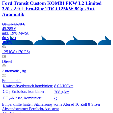
Ford Transit Custom KOMBI PKW L2 Limited
320 - 2.0 L Eco-Blue TDCi 125kW 8Gg.-Aut.
Automatik
UPE 64.670 €
45.285 €
inkl. 19% MwSt.
du sparst
30,0%
125 kW (170 PS)
Diesel
Automatik , 8g
Frontantrieb
Kraftstoffverbrauch kombiniert:
8,0 l/100km
CO
-Emission, kombiniert:
208 g/km
2
CO
-Klasse, kombiniert:
G
2
Einparkhilfe hinten
Sitzheizung vorne
Alurad 16-Zoll
8-Sitzer
Abstandswarner
Fernlicht-Assistent