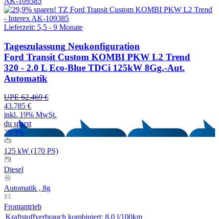
AK-109385
Lieferzeit: 5,5 - 9 Monate
Tageszulassung
Neukonfiguration
Ford Transit Custom KOMBI PKW L2 Trend
320 - 2.0 L Eco-Blue TDCi 125kW 8Gg.-Aut.
Automatik
UPE 62.469 €
43.785 €
inkl. 19% MwSt.
du sparst
29,9%
125 kW (170 PS)
Diesel
Automatik , 8g
Frontantrieb
Kraftstoffverbrauch kombiniert:
8,0 l/100km