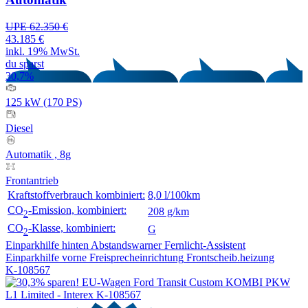
UPE 62.350 €
43.185 €
inkl. 19% MwSt.
du sparst
30,7%
125 kW (170 PS)
Diesel
Automatik , 8g
Frontantrieb
Kraftstoffverbrauch kombiniert:
8,0 l/100km
CO
-Emission, kombiniert:
208 g/km
2
CO
-Klasse, kombiniert:
G
2
Einparkhilfe hinten
Abstandswarner
Fernlicht-Assistent
Einparkhilfe vorne
Freisprecheinrichtung
Frontscheib.heizung
K-108567