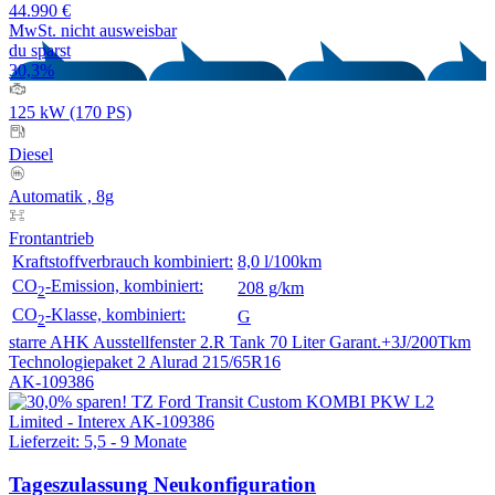
44.990 €
MwSt. nicht ausweisbar
du sparst
30,3%
125 kW (170 PS)
Diesel
Automatik , 8g
Frontantrieb
Kraftstoffverbrauch kombiniert:
8,0 l/100km
CO
-Emission, kombiniert:
208 g/km
2
CO
-Klasse, kombiniert:
G
2
starre AHK
Ausstellfenster 2.R
Tank 70 Liter
Garant.+3J/200Tkm
Technologiepaket 2
Alurad 215/65R16
AK-109386
Lieferzeit: 5,5 - 9 Monate
Tageszulassung
Neukonfiguration