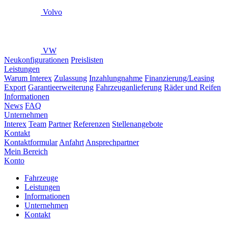
Volvo
VW
Neukonfigurationen
Preislisten
Leistungen
Warum Interex
Zulassung
Inzahlungnahme
Finanzierung/Leasing
Export
Garantieerweiterung
Fahrzeuganlieferung
Räder und Reifen
Informationen
News
FAQ
Unternehmen
Interex
Team
Partner
Referenzen
Stellenangebote
Kontakt
Kontaktformular
Anfahrt
Ansprechpartner
Mein Bereich
Konto
Fahrzeuge
Leistungen
Informationen
Unternehmen
Kontakt