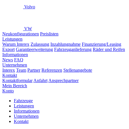
Volvo
VW
Neukonfigurationen
Preislisten
Leistungen
Warum Interex
Zulassung
Inzahlungnahme
Finanzierung/Leasing
Export
Garantieerweiterung
Fahrzeuganlieferung
Räder und Reifen
Informationen
News
FAQ
Unternehmen
Interex
Team
Partner
Referenzen
Stellenangebote
Kontakt
Kontaktformular
Anfahrt
Ansprechpartner
Mein Bereich
Konto
Fahrzeuge
Leistungen
Informationen
Unternehmen
Kontakt