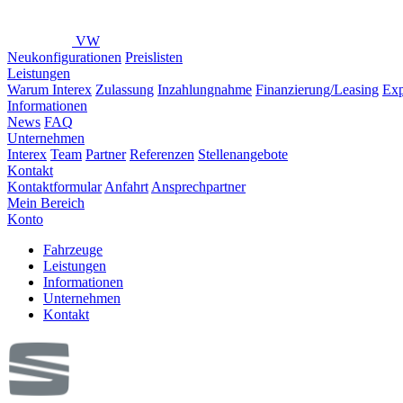
VW
Neukonfigurationen
Preislisten
Leistungen
Warum Interex
Zulassung
Inzahlungnahme
Finanzierung/Leasing
Exp
Informationen
News
FAQ
Unternehmen
Interex
Team
Partner
Referenzen
Stellenangebote
Kontakt
Kontaktformular
Anfahrt
Ansprechpartner
Mein Bereich
Konto
Fahrzeuge
Leistungen
Informationen
Unternehmen
Kontakt