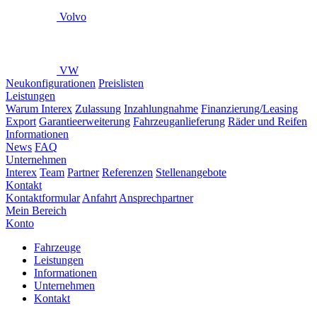
Volvo
VW
Neukonfigurationen
Preislisten
Leistungen
Warum Interex
Zulassung
Inzahlungnahme
Finanzierung/Leasing
Export
Garantieerweiterung
Fahrzeuganlieferung
Räder und Reifen
Informationen
News
FAQ
Unternehmen
Interex
Team
Partner
Referenzen
Stellenangebote
Kontakt
Kontaktformular
Anfahrt
Ansprechpartner
Mein Bereich
Konto
Fahrzeuge
Leistungen
Informationen
Unternehmen
Kontakt