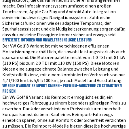
ausgestattet, die das Fahrerlebnis sicherer und angenehmer
macht. Das Infotainmentsystem umfasst einen großen
Touchscreen, Apple CarPlay und Android Auto Integration
sowie ein hochwertiges Navigationssystem. Zahlreiche
Sicherheitsfunktionen wie der adaptive Tempomat, der
Spurhalteassistent und die Müdigkeitserkennung sorgen dafür,
dass du und deine Passagiere immer sicher unterwegs seid.
Effiziente Motoren und umweltfreundliche Leistung
Der VW Golf 8 Variant ist mit verschiedenen effizienten
Motorisierungen erhältlich, die sowohl leistungsstark als auch
sparsam sind. Die Motorenpalette reicht vom 1.0 TSI mit 81 kW
(110 PS) bis zum 2.0 TDI mit 110 kW (150 PS). Diese Motoren
bieten eine ausgezeichnete Balance zwischen Leistung und
Kraftstoffeffizienz, mit einem kombinierten Verbrauch von nur
4,7 l/100 km bis 5,9 l/100 km, je nach Modell und Ausstattung.
VW Golf 8 Variant Reimport kaufen - Premium-Fahrzeuge zu attraktiven
Preisen
Ein VW Golf 8 Variant als Reimport ermöglicht es dir, ein
hochwertiges Fahrzeug zu einem besonders günstigen Preis zu
erwerben. Dank der verschiedenen Preisstrukturen innerhalb
Europas kannst du beim Kauf eines Reimport-Fahrzeugs
erheblich sparen, ohne auf Komfort oder Sicherheit verzichten
zu müssen. Die Reimport-Modelle bieten dieselbe hochwertige