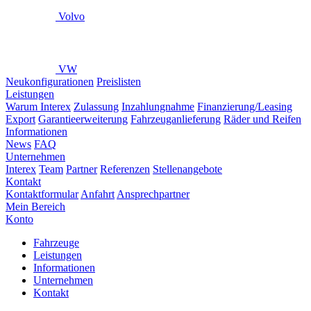
Volvo
VW
Neukonfigurationen
Preislisten
Leistungen
Warum Interex
Zulassung
Inzahlungnahme
Finanzierung/Leasing
Export
Garantieerweiterung
Fahrzeuganlieferung
Räder und Reifen
Informationen
News
FAQ
Unternehmen
Interex
Team
Partner
Referenzen
Stellenangebote
Kontakt
Kontaktformular
Anfahrt
Ansprechpartner
Mein Bereich
Konto
Fahrzeuge
Leistungen
Informationen
Unternehmen
Kontakt