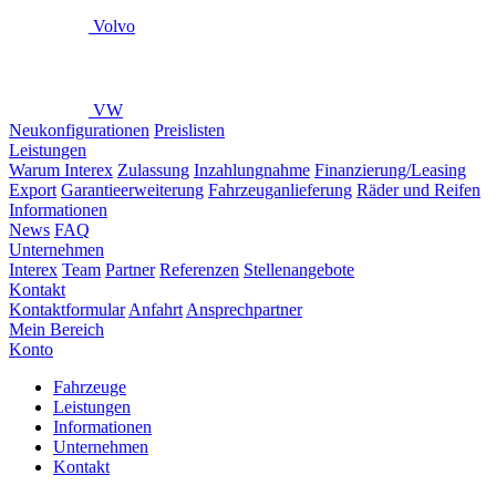
Volvo
VW
Neukonfigurationen
Preislisten
Leistungen
Warum Interex
Zulassung
Inzahlungnahme
Finanzierung/Leasing
Export
Garantieerweiterung
Fahrzeuganlieferung
Räder und Reifen
Informationen
News
FAQ
Unternehmen
Interex
Team
Partner
Referenzen
Stellenangebote
Kontakt
Kontaktformular
Anfahrt
Ansprechpartner
Mein Bereich
Konto
Fahrzeuge
Leistungen
Informationen
Unternehmen
Kontakt