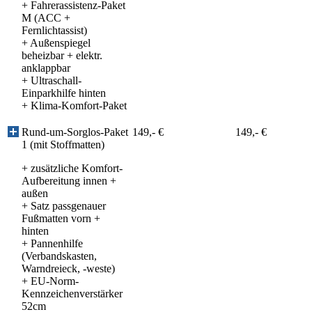
+
Fahrerassistenz-Paket
M (ACC +
Fernlichtassist)
+
Außenspiegel
beheizbar + elektr.
anklappbar
+
Ultraschall-
Einparkhilfe hinten
+
Klima-Komfort-Paket
Rund-um-Sorglos-Paket
149,- €
149,- €
1 (mit Stoffmatten)
+ zusätzliche Komfort-
Aufbereitung innen +
außen
+ Satz passgenauer
Fußmatten vorn +
hinten
+ Pannenhilfe
(Verbandskasten,
Warndreieck, -weste)
+ EU-Norm-
Kennzeichenverstärker
52cm