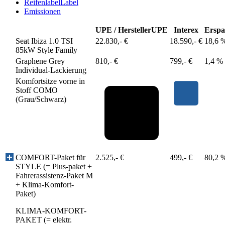
Reifenlabel
Label
Emissionen
UPE / Hersteller
UPE
Interex
Erspa
Seat Ibiza 1.0 TSI
22.830,- €
18.590,- €
18,6 
85kW Style Family
Graphene Grey
810,- €
799,- €
1,4 %
Individual-Lackierung
Komfortsitze vorne in
Stoff COMO
(Grau/Schwarz)
COMFORT-Paket für
2.525,- €
499,- €
80,2 
STYLE (= Plus-paket +
Fahrerassistenz-Paket M
+ Klima-Komfort-
Paket)
KLIMA-KOMFORT-
PAKET (= elektr.