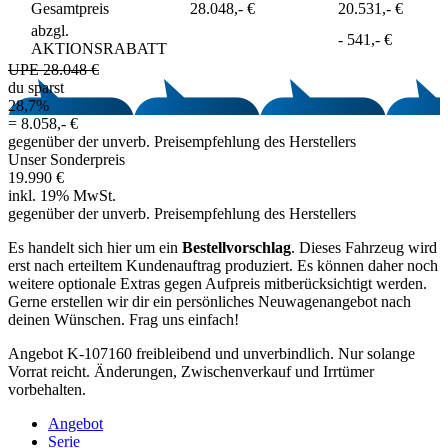
Gesamtpreis
28.048,- €
20.531,- €
abzgl.
-
541,- €
AKTIONSRABATT
UPE 28.048 €
du sparst
28,7%
=
8.058,- €
gegenüber der unverb. Preisempfehlung des Herstellers
Unser Sonderpreis
19.990 €
inkl. 19% MwSt.
gegenüber der unverb. Preisempfehlung des Herstellers
Es handelt sich hier um ein
Bestellvorschlag
. Dieses Fahrzeug wird
erst nach erteiltem Kundenauftrag produziert. Es können daher noch
weitere optionale Extras gegen Aufpreis mitberücksichtigt werden.
Gerne erstellen wir dir ein persönliches Neuwagenangebot nach
deinen Wünschen. Frag uns einfach!
Angebot K-107160 freibleibend und unverbindlich. Nur solange
Vorrat reicht. Änderungen, Zwischenverkauf und Irrtümer
vorbehalten.
Angebot
Serie