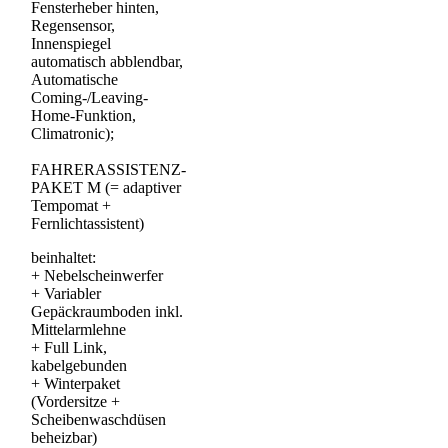
Fensterheber hinten,
Regensensor,
Innenspiegel
automatisch abblendbar,
Automatische
Coming-/Leaving-
Home-Funktion,
Climatronic);
FAHRERASSISTENZ-
PAKET M (= adaptiver
Tempomat +
Fernlichtassistent)
beinhaltet:
+
Nebelscheinwerfer
+
Variabler
Gepäckraumboden inkl.
Mittelarmlehne
+
Full Link,
kabelgebunden
+
Winterpaket
(Vordersitze +
Scheibenwaschdüsen
beheizbar)