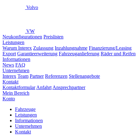
Volvo
VW
Neukonfigurationen
Preislisten
Leistungen
Warum Interex
Zulassung
Inzahlungnahme
Finanzierung/Leasing
Export
Garantieerweiterung
Fahrzeuganlieferung
Räder und Reifen
Informationen
News
FAQ
Unternehmen
Interex
Team
Partner
Referenzen
Stellenangebote
Kontakt
Kontaktformular
Anfahrt
Ansprechpartner
Mein Bereich
Konto
Fahrzeuge
Leistungen
Informationen
Unternehmen
Kontakt