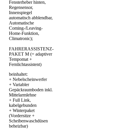
Fensterheber hinten,
Regensensor,
Innenspiegel
automatisch abblendbar,
Automatische
Coming-/Leaving-
Home-Funktion,
Climatronic);
FAHRERASSISTENZ-
PAKET M (= adaptiver
Tempomat +
Fernlichtassistent)
beinhaltet:
+
Nebelscheinwerfer
+
Variabler
Gepäckraumboden inkl.
Mittelarmlehne
+
Full Link,
kabelgebunden
+
Winterpaket
(Vordersitze +
Scheibenwaschdüsen
beheizbar)