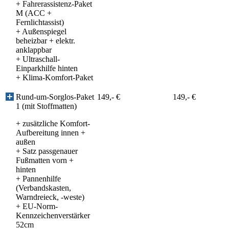
+
Fahrerassistenz-Paket
M (ACC +
Fernlichtassist)
+
Außenspiegel
beheizbar + elektr.
anklappbar
+
Ultraschall-
Einparkhilfe hinten
+
Klima-Komfort-Paket
Rund-um-Sorglos-Paket
149,- €
149,- €
1 (mit Stoffmatten)
+ zusätzliche Komfort-
Aufbereitung innen +
außen
+ Satz passgenauer
Fußmatten vorn +
hinten
+ Pannenhilfe
(Verbandskasten,
Warndreieck, -weste)
+ EU-Norm-
Kennzeichenverstärker
52cm