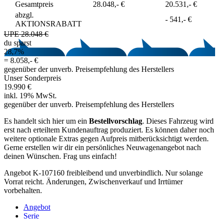
Gesamtpreis
28.048,- €
20.531,- €
abzgl.
-
541,- €
AKTIONSRABATT
UPE 28.048 €
du sparst
28,7%
=
8.058,- €
gegenüber der unverb. Preisempfehlung des Herstellers
Unser Sonderpreis
19.990 €
inkl. 19% MwSt.
gegenüber der unverb. Preisempfehlung des Herstellers
Es handelt sich hier um ein
Bestellvorschlag
. Dieses Fahrzeug wird
erst nach erteiltem Kundenauftrag produziert. Es können daher noch
weitere optionale Extras gegen Aufpreis mitberücksichtigt werden.
Gerne erstellen wir dir ein persönliches Neuwagenangebot nach
deinen Wünschen. Frag uns einfach!
Angebot K-107160 freibleibend und unverbindlich. Nur solange
Vorrat reicht. Änderungen, Zwischenverkauf und Irrtümer
vorbehalten.
Angebot
Serie