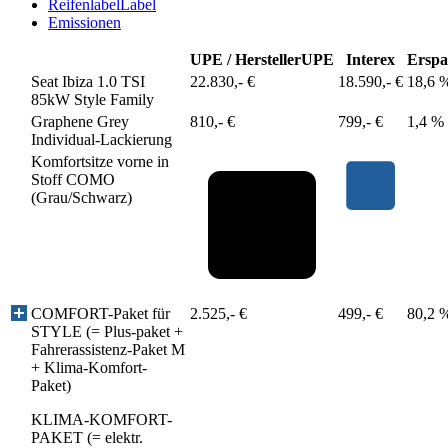
Reifenlabel
Label
Emissionen
UPE / Hersteller
UPE
Interex
Erspa
Seat Ibiza 1.0 TSI
22.830,- €
18.590,- €
18,6 
85kW Style Family
Graphene Grey
810,- €
799,- €
1,4 %
Individual-Lackierung
Komfortsitze vorne in
Stoff COMO
(Grau/Schwarz)
COMFORT-Paket für
2.525,- €
499,- €
80,2 
STYLE (= Plus-paket +
Fahrerassistenz-Paket M
+ Klima-Komfort-
Paket)
KLIMA-KOMFORT-
PAKET (= elektr.