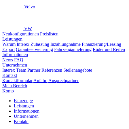
Volvo
VW
Neukonfigurationen
Preislisten
Leistungen
Warum Interex
Zulassung
Inzahlungnahme
Finanzierung/Leasing
Export
Garantieerweiterung
Fahrzeuganlieferung
Räder und Reifen
Informationen
News
FAQ
Unternehmen
Interex
Team
Partner
Referenzen
Stellenangebote
Kontakt
Kontaktformular
Anfahrt
Ansprechpartner
Mein Bereich
Konto
Fahrzeuge
Leistungen
Informationen
Unternehmen
Kontakt