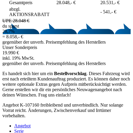
Gesamtpreis
28.048,- €
20.531,- €
abzgl.
-
541,- €
AKTIONSRABATT
UPE 28.048 €
du sparst
28,7%
=
8.058,- €
gegenüber der unverb. Preisempfehlung des Herstellers
Unser Sonderpreis
19.990 €
inkl. 19% MwSt.
gegenüber der unverb. Preisempfehlung des Herstellers
Es handelt sich hier um ein
Bestellvorschlag
. Dieses Fahrzeug wird
erst nach erteiltem Kundenauftrag produziert. Es können daher noch
weitere optionale Extras gegen Aufpreis mitberücksichtigt werden.
Gerne erstellen wir dir ein persönliches Neuwagenangebot nach
deinen Wünschen. Frag uns einfach!
Angebot K-107160 freibleibend und unverbindlich. Nur solange
Vorrat reicht. Änderungen, Zwischenverkauf und Irrtümer
vorbehalten.
Angebot
Serie