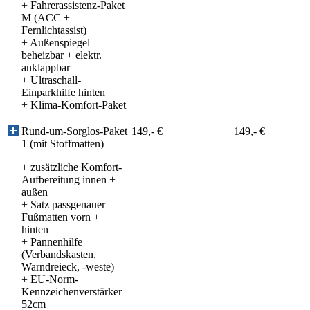
+
Fahrerassistenz-Paket
M (ACC +
Fernlichtassist)
+
Außenspiegel
beheizbar + elektr.
anklappbar
+
Ultraschall-
Einparkhilfe hinten
+
Klima-Komfort-Paket
Rund-um-Sorglos-Paket
149,- €
149,- €
1 (mit Stoffmatten)
+ zusätzliche Komfort-
Aufbereitung innen +
außen
+ Satz passgenauer
Fußmatten vorn +
hinten
+ Pannenhilfe
(Verbandskasten,
Warndreieck, -weste)
+ EU-Norm-
Kennzeichenverstärker
52cm