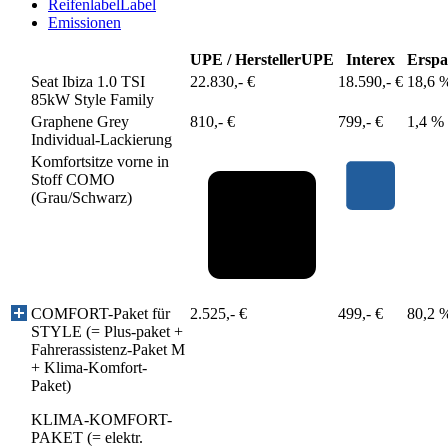
Reifenlabel
Label
Emissionen
UPE / Hersteller
UPE
Interex
Erspa
Seat Ibiza 1.0 TSI
22.830,- €
18.590,- €
18,6 
85kW Style Family
Graphene Grey
810,- €
799,- €
1,4 %
Individual-Lackierung
Komfortsitze vorne in
Stoff COMO
(Grau/Schwarz)
COMFORT-Paket für
2.525,- €
499,- €
80,2 
STYLE (= Plus-paket +
Fahrerassistenz-Paket M
+ Klima-Komfort-
Paket)
KLIMA-KOMFORT-
PAKET (= elektr.