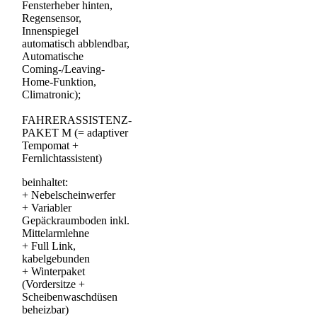
Fensterheber hinten,
Regensensor,
Innenspiegel
automatisch abblendbar,
Automatische
Coming-/Leaving-
Home-Funktion,
Climatronic);
FAHRERASSISTENZ-
PAKET M (= adaptiver
Tempomat +
Fernlichtassistent)
beinhaltet:
+
Nebelscheinwerfer
+
Variabler
Gepäckraumboden inkl.
Mittelarmlehne
+
Full Link,
kabelgebunden
+
Winterpaket
(Vordersitze +
Scheibenwaschdüsen
beheizbar)