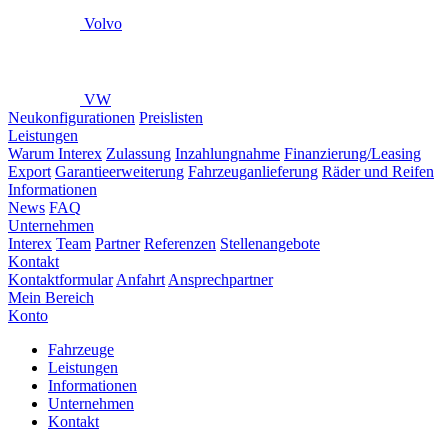
Volvo
VW
Neukonfigurationen
Preislisten
Leistungen
Warum Interex
Zulassung
Inzahlungnahme
Finanzierung/Leasing
Export
Garantieerweiterung
Fahrzeuganlieferung
Räder und Reifen
Informationen
News
FAQ
Unternehmen
Interex
Team
Partner
Referenzen
Stellenangebote
Kontakt
Kontaktformular
Anfahrt
Ansprechpartner
Mein Bereich
Konto
Fahrzeuge
Leistungen
Informationen
Unternehmen
Kontakt