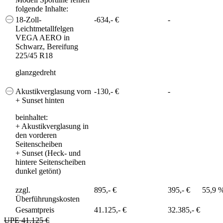
folgende Inhalte:
18-Zoll-
-634,- €
-
Leichtmetallfelgen
VEGA AERO in
Schwarz, Bereifung
225/45 R18
glanzgedreht
Akustikverglasung vorn
-130,- €
-
+ Sunset hinten
beinhaltet:
+
Akustikverglasung in
den vorderen
Seitenscheiben
+
Sunset (Heck- und
hintere Seitenscheiben
dunkel getönt)
zzgl.
895,- €
395,- €
55,9 
Überführungskosten
Gesamtpreis
41.125,- €
32.385,- €
UPE 41.125 €