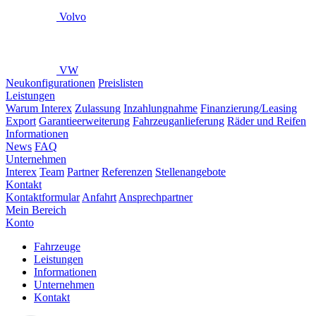
Volvo
VW
Neukonfigurationen
Preislisten
Leistungen
Warum Interex
Zulassung
Inzahlungnahme
Finanzierung/Leasing
Export
Garantieerweiterung
Fahrzeuganlieferung
Räder und Reifen
Informationen
News
FAQ
Unternehmen
Interex
Team
Partner
Referenzen
Stellenangebote
Kontakt
Kontaktformular
Anfahrt
Ansprechpartner
Mein Bereich
Konto
Fahrzeuge
Leistungen
Informationen
Unternehmen
Kontakt