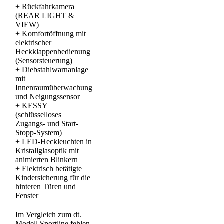
+
Rückfahrkamera
(REAR LIGHT &
VIEW)
+
Komfortöffnung mit
elektrischer
Heckklappenbedienung
(Sensorsteuerung)
+
Diebstahlwarnanlage
mit
Innenraumüberwachung
und Neigungssensor
+
KESSY
(schlüsselloses
Zugangs- und Start-
Stopp-System)
+
LED-Heckleuchten in
Kristallglasoptik mit
animierten Blinkern
+
Elektrisch betätigte
Kindersicherung für die
hinteren Türen und
Fenster
Im Vergleich zum dt.
Modell Sportline fehlen