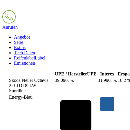
Anrufen
Angebot
Serie
Extras
Tech.Daten
Reifenlabel
Label
Emissionen
UPE / Hersteller
UPE
Interex
Erspa
Skoda Neuer Octavia
39.090,- €
31.990,- €
18,2 
2.0 TDI 85kW
Sportline
Energy-Blau