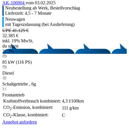
AK-106904
vom 03.02.2025
Neubestellung ab Werk, Bestellvorschlag
Lieferzeit: 4,5 - 7 Monate
Neuwagen
mit Tageszulassung (bei Auslieferung)
UPE 41.125 €
32.385 €
inkl. 19% MwSt.
du sparst
21,3%
85 kW (116 PS)
Diesel
Schaltgetriebe , 6g
Frontantrieb
Kraftstoffverbrauch kombiniert:
4,3 l/100km
CO
-Emission, kombiniert:
111 g/km
2
CO
-Klasse, kombiniert:
C
2
Angebot anfordern