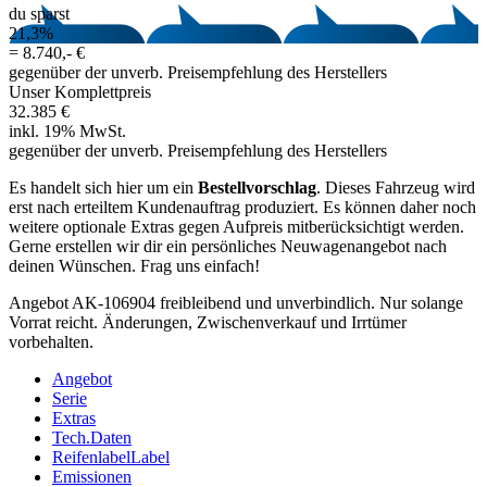
du sparst
21,3%
=
8.740,- €
gegenüber der unverb. Preisempfehlung des Herstellers
Unser Komplettpreis
32.385 €
inkl. 19% MwSt.
gegenüber der unverb. Preisempfehlung des Herstellers
Es handelt sich hier um ein
Bestellvorschlag
. Dieses Fahrzeug wird
erst nach erteiltem Kundenauftrag produziert. Es können daher noch
weitere optionale Extras gegen Aufpreis mitberücksichtigt werden.
Gerne erstellen wir dir ein persönliches Neuwagenangebot nach
deinen Wünschen. Frag uns einfach!
Angebot AK-106904 freibleibend und unverbindlich. Nur solange
Vorrat reicht. Änderungen, Zwischenverkauf und Irrtümer
vorbehalten.
Angebot
Serie
Extras
Tech.Daten
Reifenlabel
Label
Emissionen