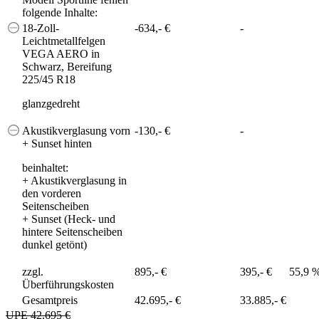
folgende Inhalte:
18-Zoll-
-634,- €
-
Leichtmetallfelgen
VEGA AERO in
Schwarz, Bereifung
225/45 R18
glanzgedreht
Akustikverglasung vorn
-130,- €
-
+ Sunset hinten
beinhaltet:
+
Akustikverglasung in
den vorderen
Seitenscheiben
+
Sunset (Heck- und
hintere Seitenscheiben
dunkel getönt)
zzgl.
895,- €
395,- €
55,9 
Überführungskosten
Gesamtpreis
42.695,- €
33.885,- €
UPE 42.695 €