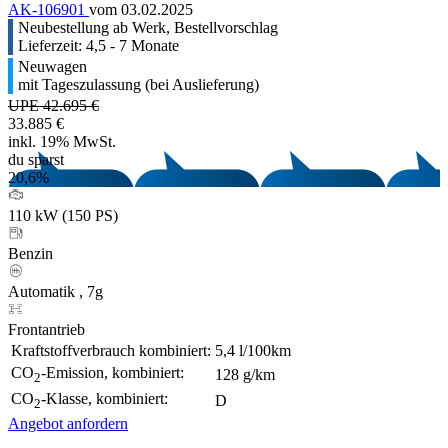
AK-106901
vom 03.02.2025
Neubestellung ab Werk, Bestellvorschlag
Lieferzeit: 4,5 - 7 Monate
Neuwagen
mit Tageszulassung (bei Auslieferung)
UPE 42.695 €
33.885 €
inkl. 19% MwSt.
du sparst
20,6%
110 kW (150 PS)
Benzin
Automatik , 7g
Frontantrieb
Kraftstoffverbrauch kombiniert:
5,4 l/100km
CO
-Emission, kombiniert:
128 g/km
2
CO
-Klasse, kombiniert:
D
2
Angebot anfordern