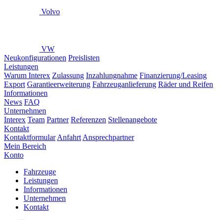
Volvo
VW
Neukonfigurationen
Preislisten
Leistungen
Warum Interex
Zulassung
Inzahlungnahme
Finanzierung/Leasing
Export
Garantieerweiterung
Fahrzeuganlieferung
Räder und Reifen
Informationen
News
FAQ
Unternehmen
Interex
Team
Partner
Referenzen
Stellenangebote
Kontakt
Kontaktformular
Anfahrt
Ansprechpartner
Mein Bereich
Konto
Fahrzeuge
Leistungen
Informationen
Unternehmen
Kontakt