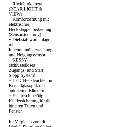
+
Rückfahrkamera
(REAR LIGHT &
VIEW)
+
Komfortöffnung mit
elektrischer
Heckklappenbedienung
(Sensorsteuerung)
+
Diebstahlwarnanlage
mit
Innenraumüberwachung
und Neigungssensor
+
KESSY
(schlüsselloses
Zugangs- und Start-
Stopp-System)
+
LED-Heckleuchten in
Kristallglasoptik mit
animierten Blinkern
+
Elektrisch betätigte
Kindersicherung für die
hinteren Türen und
Fenster
Im Vergleich zum dt.
Modell Sportline fehlen