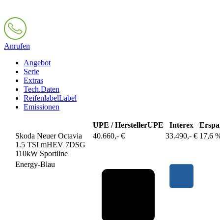
Anrufen
Angebot
Serie
Extras
Tech.Daten
Reifenlabel
Label
Emissionen
UPE / Hersteller
UPE
Interex
Erspa
Skoda Neuer Octavia
40.660,- €
33.490,- €
17,6 
1.5 TSI mHEV 7DSG
110kW Sportline
Energy-Blau