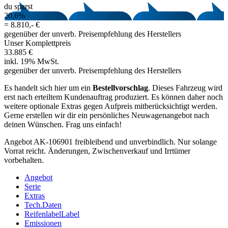
du sparst
20,6%
=
8.810,- €
gegenüber der unverb. Preisempfehlung des Herstellers
Unser Komplettpreis
33.885 €
inkl. 19% MwSt.
gegenüber der unverb. Preisempfehlung des Herstellers
Es handelt sich hier um ein
Bestellvorschlag
. Dieses Fahrzeug wird
erst nach erteiltem Kundenauftrag produziert. Es können daher noch
weitere optionale Extras gegen Aufpreis mitberücksichtigt werden.
Gerne erstellen wir dir ein persönliches Neuwagenangebot nach
deinen Wünschen. Frag uns einfach!
Angebot AK-106901 freibleibend und unverbindlich. Nur solange
Vorrat reicht. Änderungen, Zwischenverkauf und Irrtümer
vorbehalten.
Angebot
Serie
Extras
Tech.Daten
Reifenlabel
Label
Emissionen