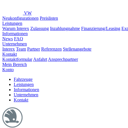
VW
Neukonfigurationen
Preislisten
Leistungen
Warum Interex
Zulassung
Inzahlungnahme
Finanzierung/Leasing
Exp
Informationen
News
FAQ
Unternehmen
Interex
Team
Partner
Referenzen
Stellenangebote
Kontakt
Kontaktformular
Anfahrt
Ansprechpartner
Mein Bereich
Konto
Fahrzeuge
Leistungen
Informationen
Unternehmen
Kontakt