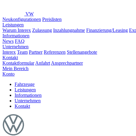
VW
Neukonfigurationen
Preislisten
Leistungen
Warum Interex
Zulassung
Inzahlungnahme
Finanzierung/Leasing
Exp
Informationen
News
FAQ
Unternehmen
Interex
Team
Partner
Referenzen
Stellenangebote
Kontakt
Kontaktformular
Anfahrt
Ansprechpartner
Mein Bereich
Konto
Fahrzeuge
Leistungen
Informationen
Unternehmen
Kontakt