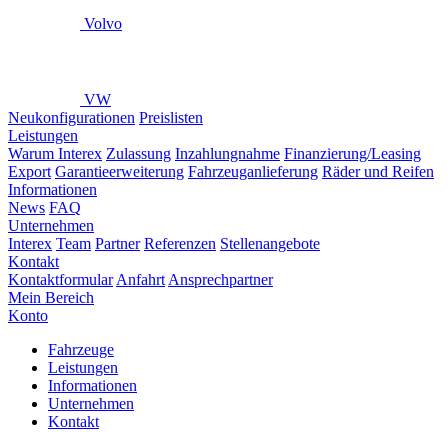
Volvo
VW
Neukonfigurationen
Preislisten
Leistungen
Warum Interex
Zulassung
Inzahlungnahme
Finanzierung/Leasing
Export
Garantieerweiterung
Fahrzeuganlieferung
Räder und Reifen
Informationen
News
FAQ
Unternehmen
Interex
Team
Partner
Referenzen
Stellenangebote
Kontakt
Kontaktformular
Anfahrt
Ansprechpartner
Mein Bereich
Konto
Fahrzeuge
Leistungen
Informationen
Unternehmen
Kontakt