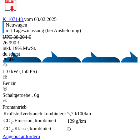
K-107148
vom 03.02.2025
Neuwagen
mit Tageszulassung (bei Auslieferung)
UPE 38.204 €
26.990 €
inkl. 19% MwSt.
du sparst
29,4%
110 kW (150 PS)
Benzin
Schaltgetriebe , 6g
Frontantrieb
Kraftstoffverbrauch kombiniert:
5,7 l/100km
CO
-Emission, kombiniert:
129 g/km
2
CO
-Klasse, kombiniert:
D
2
Angebot anfordern