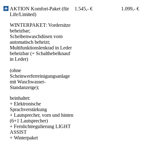
AKTION Komfort-Paket (für
1.545,- €
1.099,- €
Life/Limited)
WINTERPAKET: Vordersitze
beheizbar;
Scheibenwaschdüsen vorn
automatisch beheizt;
Multifunktionslenkrad in Leder
beheizbar (+ Schalthebelknauf
in Leder)
(ohne
Scheinwerferreinigungsanlage
mit Waschwasser-
Standanzeige);
beinhaltet:
+
Elektronische
Sprachverstärkung
+
Lautsprecher, vorn und hinten
(6+1 Lautsprecher)
+
Fernlichtregulierung LIGHT
ASSIST
+
Winterpaket