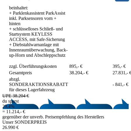
beinhaltet:
+
Parklenkassistent ParkAssist
inkl. Parksensoren vorn +
hinten
+
schlüsselloses Schließ- und
Startsystem KEYLESS
ACCESS, mit Safe-Sicherung
+
Diebstahlwarnanlage mit
Innenraumüberwachung, Back-
up-Horn und Abschleppschutz
zzgl. Überführungskosten
895,- €
395,- €
Gesamtpreis
38.204,- €
27.831,- 
abzgl.
SONDERAKTIONSRABATT
-
841,- €
für dieses Lagerfahrzeug
UPE 38.204 €
du sparst
29,4%
=
11.214,- €
gegenüber der unverb. Preisempfehlung des Herstellers
Unser SONDERPREIS
26.990 €