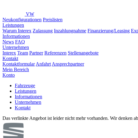
VW
Neukonfigurationen
Preislisten
Leistungen
Warum Interex
Zulassung
Inzahlungnahme
Finanzierung/Leasing
Exp
Informationen
News
FAQ
Unternehmen
Interex
Team
Partner
Referenzen
Stellenangebote
Kontakt
Kontaktformular
Anfahrt
Ansprechpartner
Mein Bereich
Konto
Fahrzeuge
Leistungen
Informationen
Unternehmen
Kontakt
Das verlinkte Angebot ist leider nicht mehr vorhanden. Wir denken ab