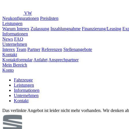
VW
Neukonfigurationen
Preislisten
Leistungen
Warum Interex
Zulassung
Inzahlungnahme
Finanzierung/Leasing
Exp
Informationen
News
FAQ
Unternehmen
Interex
Team
Partner
Referenzen
Stellenangebote
Kontakt
Kontaktformular
Anfahrt
Ansprechpartner
Mein Bereich
Konto
Fahrzeuge
Leistungen
Informationen
Unternehmen
Kontakt
Das verlinkte Angebot ist leider nicht mehr vorhanden. Wir denken ab