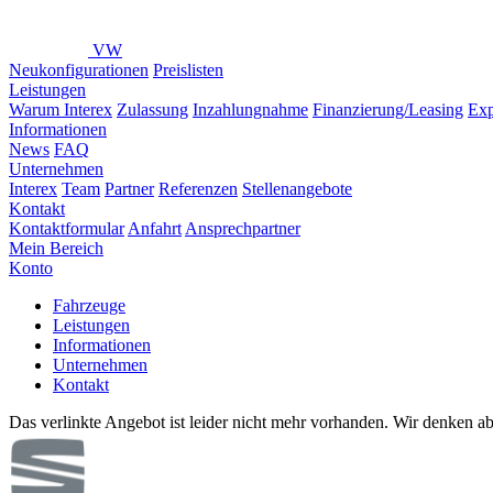
VW
Neukonfigurationen
Preislisten
Leistungen
Warum Interex
Zulassung
Inzahlungnahme
Finanzierung/Leasing
Exp
Informationen
News
FAQ
Unternehmen
Interex
Team
Partner
Referenzen
Stellenangebote
Kontakt
Kontaktformular
Anfahrt
Ansprechpartner
Mein Bereich
Konto
Fahrzeuge
Leistungen
Informationen
Unternehmen
Kontakt
Das verlinkte Angebot ist leider nicht mehr vorhanden. Wir denken ab