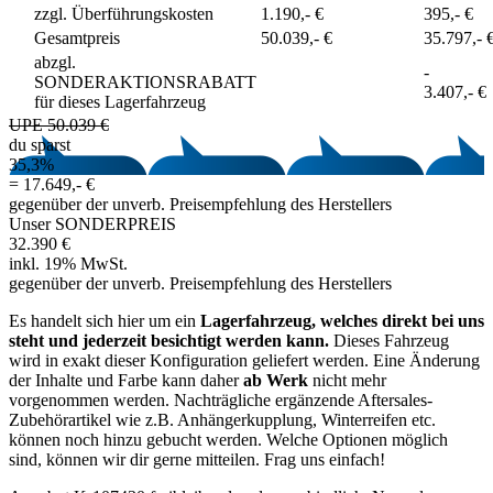
zzgl. Überführungskosten
1.190,- €
395,- €
Gesamtpreis
50.039,- €
35.797,- 
abzgl.
-
SONDERAKTIONSRABATT
3.407,- €
für dieses Lagerfahrzeug
UPE 50.039 €
du sparst
35,3%
=
17.649,- €
gegenüber der unverb. Preisempfehlung des Herstellers
Unser SONDERPREIS
32.390 €
inkl. 19% MwSt.
gegenüber der unverb. Preisempfehlung des Herstellers
Es handelt sich hier um ein
Lagerfahrzeug, welches direkt bei uns
steht und jederzeit besichtigt werden kann.
Dieses Fahrzeug
wird in exakt dieser Konfiguration geliefert werden. Eine Änderung
der Inhalte und Farbe kann daher
ab Werk
nicht mehr
vorgenommen werden. Nachträgliche ergänzende Aftersales‐
Zubehörartikel wie z.B. Anhängerkupplung, Winterreifen etc.
können noch hinzu gebucht werden. Welche Optionen möglich
sind, können wir dir gerne mitteilen. Frag uns einfach!