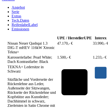
Angebot
Serie
Extras
Tech.Daten
Reifenlabel
Label
Emissionen
UPE / Hersteller
UPE
Interex
Nissan Neuer Qashqai 1.3
47.170,- €
33.990,- 
DIG-T mHEV 116kW Xtronic
Tekna+
Karosseriefarbe: Pearl White;
1.500,- €
1.233,- €
Dach Kontrastfarbe: Black
TEKNA+ Ledersitze in
Schwarz
Sitzfläche und Vorderseite der
Rückenlehne aus Leder,
Außenseite der Sitzwangen,
Rückseite der Rückenlehne und
Kopfstütze aus Kunstleder;
Dachhimmel in schwarz,
Zierleisten in Satin Chrome mit