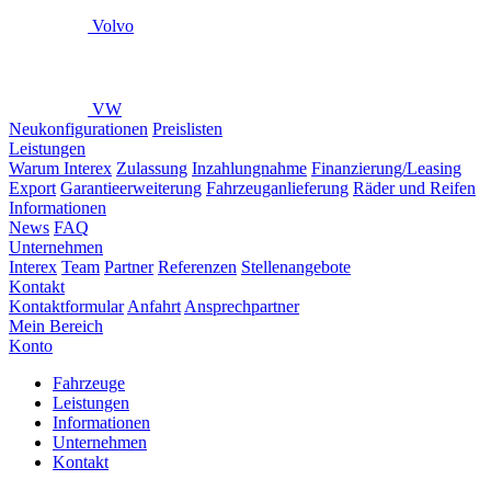
Volvo
VW
Neukonfigurationen
Preislisten
Leistungen
Warum Interex
Zulassung
Inzahlungnahme
Finanzierung/Leasing
Export
Garantieerweiterung
Fahrzeuganlieferung
Räder und Reifen
Informationen
News
FAQ
Unternehmen
Interex
Team
Partner
Referenzen
Stellenangebote
Kontakt
Kontaktformular
Anfahrt
Ansprechpartner
Mein Bereich
Konto
Fahrzeuge
Leistungen
Informationen
Unternehmen
Kontakt