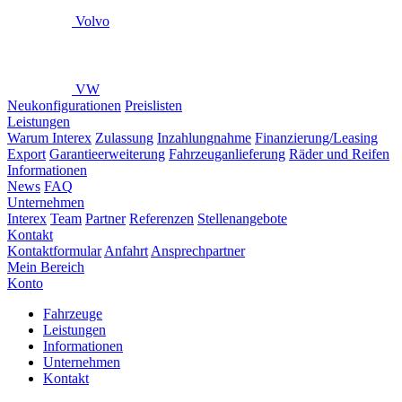
Volvo
VW
Neukonfigurationen
Preislisten
Leistungen
Warum Interex
Zulassung
Inzahlungnahme
Finanzierung/Leasing
Export
Garantieerweiterung
Fahrzeuganlieferung
Räder und Reifen
Informationen
News
FAQ
Unternehmen
Interex
Team
Partner
Referenzen
Stellenangebote
Kontakt
Kontaktformular
Anfahrt
Ansprechpartner
Mein Bereich
Konto
Fahrzeuge
Leistungen
Informationen
Unternehmen
Kontakt