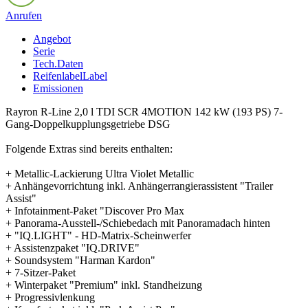
Anrufen
Angebot
Serie
Tech.Daten
Reifenlabel
Label
Emissionen
Rayron R-Line 2,0 l TDI SCR 4MOTION 142 kW (193 PS) 7-
Gang-Doppelkupplungsgetriebe DSG
Folgende Extras sind bereits enthalten:
+ Metallic-Lackierung Ultra Violet Metallic
+ Anhängevorrichtung inkl. Anhängerrangierassistent "Trailer
Assist"
+ Infotainment-Paket "Discover Pro Max
+ Panorama-Ausstell-/Schiebedach mit Panoramadach hinten
+ "IQ.LIGHT" - HD-Matrix-Scheinwerfer
+ Assistenzpaket "IQ.DRIVE"
+ Soundsystem "Harman Kardon"
+ 7-Sitzer-Paket
+ Winterpaket "Premium" inkl. Standheizung
+ Progressivlenkung