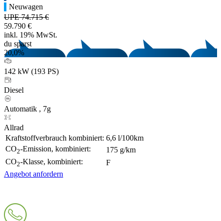
Neuwagen
UPE 74.715 €
59.790 €
inkl. 19% MwSt.
du sparst
20,0%
142 kW (193 PS)
Diesel
Automatik , 7g
Allrad
Kraftstoffverbrauch kombiniert:
6,6 l/100km
CO
-Emission, kombiniert:
175 g/km
2
CO
-Klasse, kombiniert:
F
2
Angebot anfordern