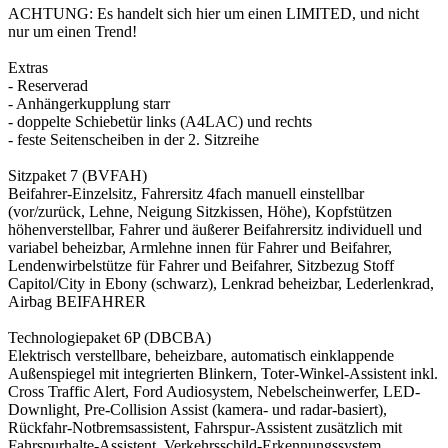
ACHTUNG: Es handelt sich hier um einen LIMITED, und nicht
nur um einen Trend!
Extras
- Reserverad
- Anhängerkupplung starr
- doppelte Schiebetür links (A4LAC) und rechts
- feste Seitenscheiben in der 2. Sitzreihe
Sitzpaket 7 (BVFAH)
Beifahrer-Einzelsitz, Fahrersitz 4fach manuell einstellbar
(vor/zurück, Lehne, Neigung Sitzkissen, Höhe), Kopfstützen
höhenverstellbar, Fahrer und äußerer Beifahrersitz individuell und
variabel beheizbar, Armlehne innen für Fahrer und Beifahrer,
Lendenwirbelstütze für Fahrer und Beifahrer, Sitzbezug Stoff
Capitol/City in Ebony (schwarz), Lenkrad beheizbar, Lederlenkrad,
Airbag BEIFAHRER
Technologiepaket 6P (DBCBA)
Elektrisch verstellbare, beheizbare, automatisch einklappende
Außenspiegel mit integrierten Blinkern, Toter-Winkel-Assistent inkl.
Cross Traffic Alert, Ford Audiosystem, Nebelscheinwerfer, LED-
Downlight, Pre-Collision Assist (kamera- und radar-basiert),
Rückfahr-Notbremsassistent, Fahrspur-Assistent zusätzlich mit
Fahrspurhalte-Assistent, Verkehrsschild-Erkennungssystem,