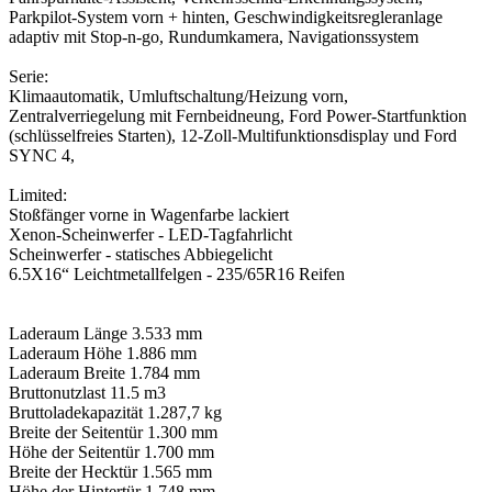
Parkpilot-System vorn + hinten, Geschwindigkeitsregleranlage
adaptiv mit Stop-n-go, Rundumkamera, Navigationssystem
Serie:
Klimaautomatik, Umluftschaltung/Heizung vorn,
Zentralverriegelung mit Fernbeidneung, Ford Power-Startfunktion
(schlüsselfreies Starten), 12-Zoll-Multifunktionsdisplay und Ford
SYNC 4,
Limited:
Stoßfänger vorne in Wagenfarbe lackiert
Xenon-Scheinwerfer - LED-Tagfahrlicht
Scheinwerfer - statisches Abbiegelicht
6.5X16“ Leichtmetallfelgen - 235/65R16 Reifen
Laderaum Länge 3.533 mm
Laderaum Höhe 1.886 mm
Laderaum Breite 1.784 mm
Bruttonutzlast 11.5 m3
Bruttoladekapazität 1.287,7 kg
Breite der Seitentür 1.300 mm
Höhe der Seitentür 1.700 mm
Breite der Hecktür 1.565 mm
Höhe der Hintertür 1.748 mm