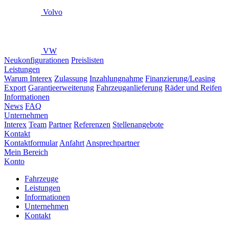
Volvo
VW
Neukonfigurationen
Preislisten
Leistungen
Warum Interex
Zulassung
Inzahlungnahme
Finanzierung/Leasing
Export
Garantieerweiterung
Fahrzeuganlieferung
Räder und Reifen
Informationen
News
FAQ
Unternehmen
Interex
Team
Partner
Referenzen
Stellenangebote
Kontakt
Kontaktformular
Anfahrt
Ansprechpartner
Mein Bereich
Konto
Fahrzeuge
Leistungen
Informationen
Unternehmen
Kontakt