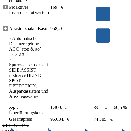
enthalten:
Proaktives
169,- €
Insassenschutzsystem
Assistenzpaket Basic
958,- €
? Automatische
Distanzregelung
ACC ´stop & go´
? Car2X
?
Spurwechselassistent
SIDE ASSIST
inklusive BLIND
SPOT
DETECTION,
Ausparkassistent und
Ausstiegswarner
zzgl.
1.300,- €
395,- €
69,6 %
Überführungskosten
Gesamtpreis
95.634,- €
74.385,- €
UPE 95.634 €
du sparst