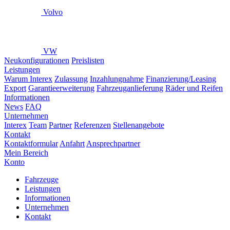
Volvo
VW
Neukonfigurationen
Preislisten
Leistungen
Warum Interex
Zulassung
Inzahlungnahme
Finanzierung/Leasing
Export
Garantieerweiterung
Fahrzeuganlieferung
Räder und Reifen
Informationen
News
FAQ
Unternehmen
Interex
Team
Partner
Referenzen
Stellenangebote
Kontakt
Kontaktformular
Anfahrt
Ansprechpartner
Mein Bereich
Konto
Fahrzeuge
Leistungen
Informationen
Unternehmen
Kontakt