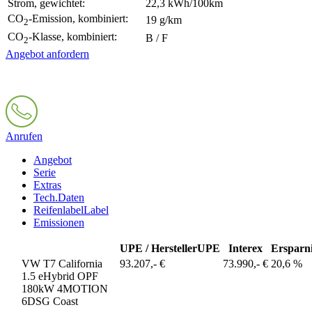
Strom, gewichtet:
22,3 kWh/100km
CO
-Emission, kombiniert:
19 g/km
2
CO
-Klasse, kombiniert:
B / F
2
Angebot anfordern
Anrufen
Angebot
Serie
Extras
Tech.Daten
Reifenlabel
Label
Emissionen
UPE / Hersteller
UPE
Interex
Ersparn
VW T7 California
93.207,- €
73.990,- €
20,6 %
1.5 eHybrid OPF
180kW 4MOTION
6DSG Coast