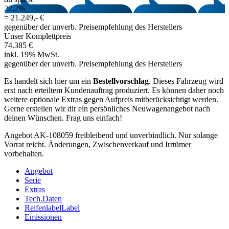
22,2%
=
21.249,- €
gegenüber der unverb. Preisempfehlung des Herstellers
Unser Komplettpreis
74.385 €
inkl. 19% MwSt.
gegenüber der unverb. Preisempfehlung des Herstellers
Es handelt sich hier um ein
Bestellvorschlag
. Dieses Fahrzeug wird
erst nach erteiltem Kundenauftrag produziert. Es können daher noch
weitere optionale Extras gegen Aufpreis mitberücksichtigt werden.
Gerne erstellen wir dir ein persönliches Neuwagenangebot nach
deinen Wünschen. Frag uns einfach!
Angebot AK-108059 freibleibend und unverbindlich. Nur solange
Vorrat reicht. Änderungen, Zwischenverkauf und Irrtümer
vorbehalten.
Angebot
Serie
Extras
Tech.Daten
Reifenlabel
Label
Emissionen