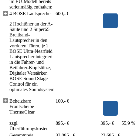
im EU-Modell bereits
serienmäßig enthalten:
4 BOSE Lautsprecher
600,- €
2 Hochtöner an der A-
Säule und 2 Super65
Breitband-
Lautsprecher in den
vorderen Türen, je 2
BOSE Ultra-Nearfield
Lautsprecher integriert
in die Fahrer- und
Beifahrer-Kopfstütze,
Digitaler Verstärker,
BOSE Sound Stage
Control für ein
optimales Soundsystem
Beheizbare
100,- €
Frontscheibe
ThermaClear
zzgl.
895,- €
395,- €
55,9 %
Überführungskosten
Gesamtpreis
33.085,- €
23.685,- €