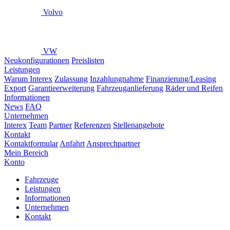
Volvo
VW
Neukonfigurationen
Preislisten
Leistungen
Warum Interex
Zulassung
Inzahlungnahme
Finanzierung/Leasing
Export
Garantieerweiterung
Fahrzeuganlieferung
Räder und Reifen
Informationen
News
FAQ
Unternehmen
Interex
Team
Partner
Referenzen
Stellenangebote
Kontakt
Kontaktformular
Anfahrt
Ansprechpartner
Mein Bereich
Konto
Fahrzeuge
Leistungen
Informationen
Unternehmen
Kontakt