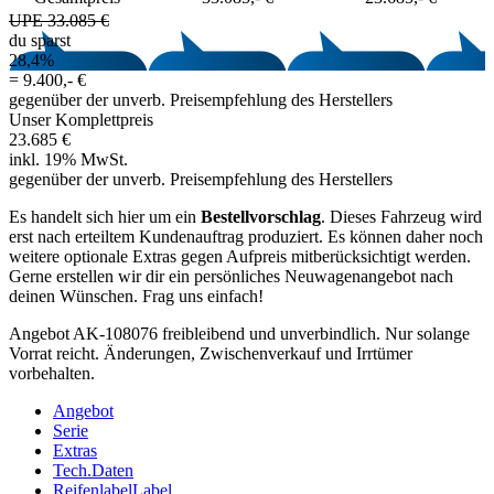
UPE 33.085 €
du sparst
28,4%
=
9.400,- €
gegenüber der unverb. Preisempfehlung des Herstellers
Unser Komplettpreis
23.685 €
inkl. 19% MwSt.
gegenüber der unverb. Preisempfehlung des Herstellers
Es handelt sich hier um ein
Bestellvorschlag
. Dieses Fahrzeug wird
erst nach erteiltem Kundenauftrag produziert. Es können daher noch
weitere optionale Extras gegen Aufpreis mitberücksichtigt werden.
Gerne erstellen wir dir ein persönliches Neuwagenangebot nach
deinen Wünschen. Frag uns einfach!
Angebot AK-108076 freibleibend und unverbindlich. Nur solange
Vorrat reicht. Änderungen, Zwischenverkauf und Irrtümer
vorbehalten.
Angebot
Serie
Extras
Tech.Daten
Reifenlabel
Label