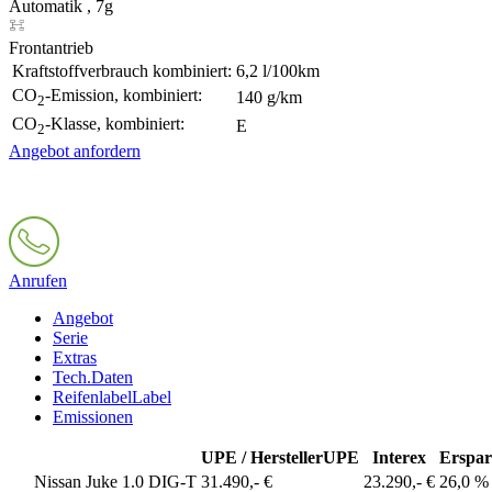
Automatik , 7g
Frontantrieb
Kraftstoffverbrauch kombiniert:
6,2 l/100km
CO
-Emission, kombiniert:
140 g/km
2
CO
-Klasse, kombiniert:
E
2
Angebot anfordern
Anrufen
Angebot
Serie
Extras
Tech.Daten
Reifenlabel
Label
Emissionen
UPE / Hersteller
UPE
Interex
Erspar
Nissan Juke 1.0 DIG-T
31.490,- €
23.290,- €
26,0 %