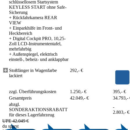
schlüssellosem Startsystem
KEYLESS START ohne Safe-
Sicherung
+
Rückfahrkamera REAR
VIEW
+
Einparkhilfe im Front- und
Heckbereich
+
Digital Cockpit PRO, 10,25-
Zoll LCD-Instrumententafel,
mehrfahrbig
+
Außenspiegel, elektrisch
einstell-, beheiz- und anklappbar
Stoßfänger in Wagenfarbe
292,- €
lackiert
zzgl. Überführungskosten
1.250,- €
395,- €
Gesamtpreis
42.049,- €
34.793,- 
abzgl.
-
SONDERAKTIONSRABATT
2.803,- €
für dieses Lagerfahrzeug
UPE 42.049 €
du sparst