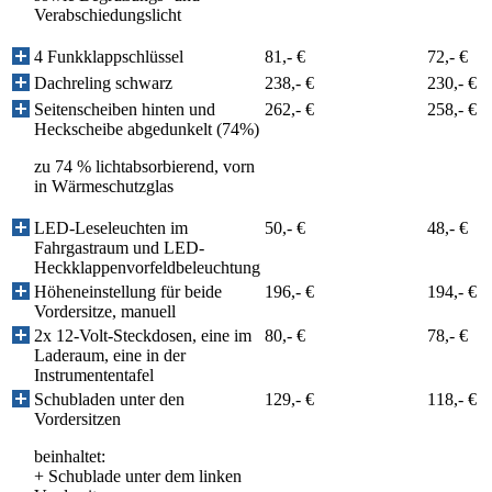
Verabschiedungslicht
4 Funkklappschlüssel
81,- €
72,- €
Dachreling schwarz
238,- €
230,- €
Seitenscheiben hinten und
262,- €
258,- €
Heckscheibe abgedunkelt (74%)
zu 74 % lichtabsorbierend, vorn
in Wärmeschutzglas
LED-Leseleuchten im
50,- €
48,- €
Fahrgastraum und LED-
Heckklappenvorfeldbeleuchtung
Höheneinstellung für beide
196,- €
194,- €
Vordersitze, manuell
2x 12-Volt-Steckdosen, eine im
80,- €
78,- €
Laderaum, eine in der
Instrumententafel
Schubladen unter den
129,- €
118,- €
Vordersitzen
beinhaltet:
+
Schublade unter dem linken