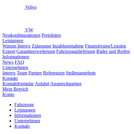
Volvo
VW
Neukonfigurationen
Preislisten
Leistungen
Warum Interex
Zulassung
Inzahlungnahme
Finanzierung/Leasing
Export
Garantieerweiterung
Fahrzeuganlieferung
Räder und Reifen
Informationen
News
FAQ
Unternehmen
Interex
Team
Partner
Referenzen
Stellenangebote
Kontakt
Kontaktformular
Anfahrt
Ansprechpartner
Mein Bereich
Konto
Fahrzeuge
Leistungen
Informationen
Unternehmen
Kontakt