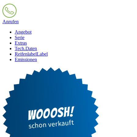
Anrufen
Angebot
Serie
Extras
Tech.Daten
Reifenlabel
Label
Emissionen