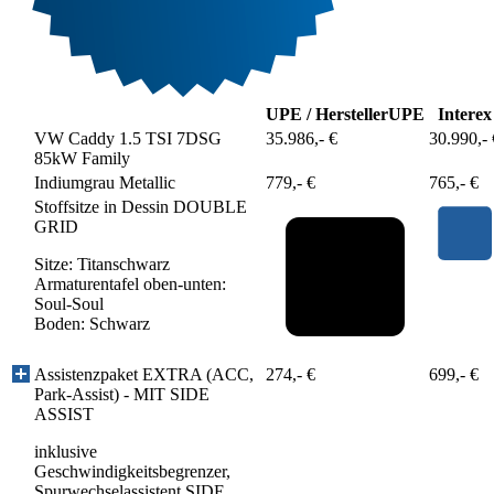
UPE / Hersteller
UPE
Interex
VW Caddy 1.5 TSI 7DSG
35.986,- €
30.990,- 
85kW Family
Indiumgrau Metallic
779,- €
765,- €
Stoffsitze in Dessin DOUBLE
GRID
Sitze: Titanschwarz
Armaturentafel oben-unten:
Soul-Soul
Boden: Schwarz
Assistenzpaket EXTRA (ACC,
274,- €
699,- €
Park-Assist) - MIT SIDE
ASSIST
inklusive
Geschwindigkeitsbegrenzer,
Spurwechselassistent SIDE