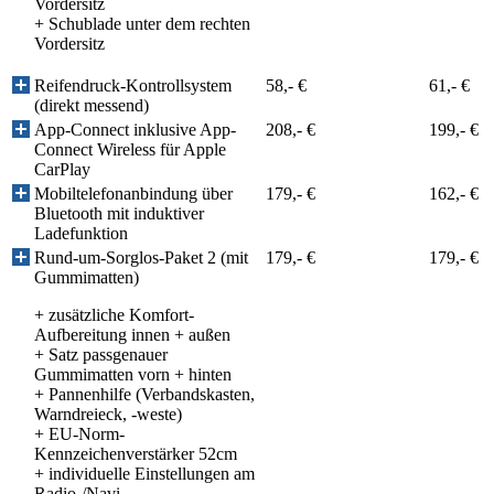
Vordersitz
+
Schublade unter dem rechten
Vordersitz
Reifendruck-Kontrollsystem
58,- €
61,- €
(direkt messend)
App-Connect inklusive App-
208,- €
199,- €
Connect Wireless für Apple
CarPlay
Mobiltelefonanbindung über
179,- €
162,- €
Bluetooth mit induktiver
Ladefunktion
Rund-um-Sorglos-Paket 2 (mit
179,- €
179,- €
Gummimatten)
+ zusätzliche Komfort-
Aufbereitung innen + außen
+ Satz passgenauer
Gummimatten vorn + hinten
+ Pannenhilfe (Verbandskasten,
Warndreieck, -weste)
+ EU-Norm-
Kennzeichenverstärker 52cm
+ individuelle Einstellungen am
Radio-/Navi