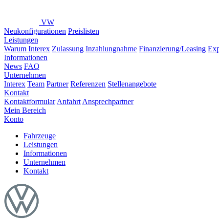
VW
Neukonfigurationen
Preislisten
Leistungen
Warum Interex
Zulassung
Inzahlungnahme
Finanzierung/Leasing
Exp
Informationen
News
FAQ
Unternehmen
Interex
Team
Partner
Referenzen
Stellenangebote
Kontakt
Kontaktformular
Anfahrt
Ansprechpartner
Mein Bereich
Konto
Fahrzeuge
Leistungen
Informationen
Unternehmen
Kontakt