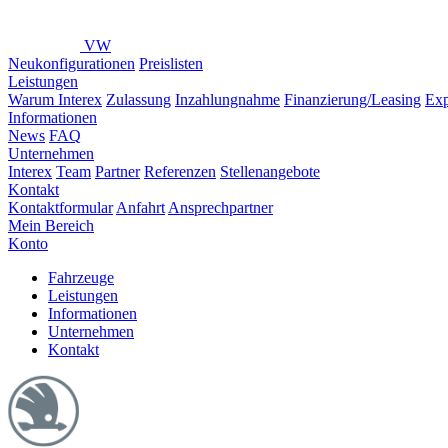
VW
Neukonfigurationen
Preislisten
Leistungen
Warum Interex
Zulassung
Inzahlungnahme
Finanzierung/Leasing
Exp
Informationen
News
FAQ
Unternehmen
Interex
Team
Partner
Referenzen
Stellenangebote
Kontakt
Kontaktformular
Anfahrt
Ansprechpartner
Mein Bereich
Konto
Fahrzeuge
Leistungen
Informationen
Unternehmen
Kontakt