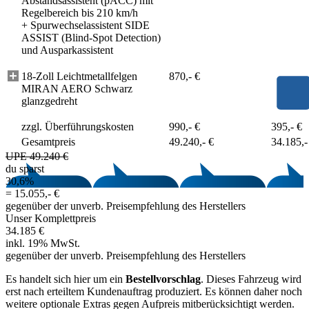
Abstandsassistent (pACC) mit
Regelbereich bis 210 km/h
+
Spurwechselassistent SIDE
ASSIST (Blind-Spot Detection)
und Ausparkassistent
18-Zoll Leichtmetallfelgen
870,- €
MIRAN AERO Schwarz
glanzgedreht
zzgl. Überführungskosten
990,- €
395,- €
Gesamtpreis
49.240,- €
34.185,-
UPE 49.240 €
du sparst
30,6%
=
15.055,- €
gegenüber der unverb. Preisempfehlung des Herstellers
Unser Komplettpreis
34.185 €
inkl. 19% MwSt.
gegenüber der unverb. Preisempfehlung des Herstellers
Es handelt sich hier um ein
Bestellvorschlag
. Dieses Fahrzeug wird
erst nach erteiltem Kundenauftrag produziert. Es können daher noch
weitere optionale Extras gegen Aufpreis mitberücksichtigt werden.