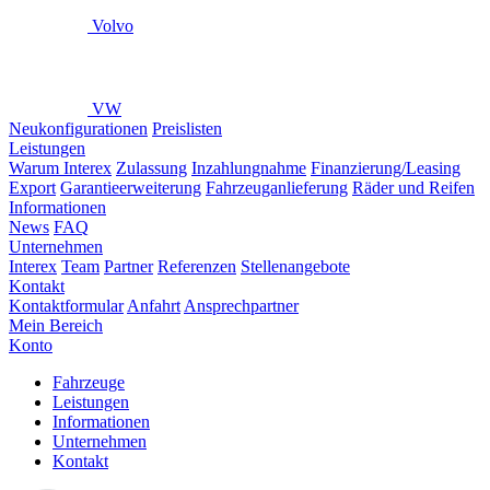
Volvo
VW
Neukonfigurationen
Preislisten
Leistungen
Warum Interex
Zulassung
Inzahlungnahme
Finanzierung/Leasing
Export
Garantieerweiterung
Fahrzeuganlieferung
Räder und Reifen
Informationen
News
FAQ
Unternehmen
Interex
Team
Partner
Referenzen
Stellenangebote
Kontakt
Kontaktformular
Anfahrt
Ansprechpartner
Mein Bereich
Konto
Fahrzeuge
Leistungen
Informationen
Unternehmen
Kontakt