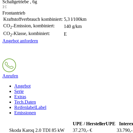
Schaltgetriebe , 6g
Frontantrieb
Kraftstoffverbrauch kombiniert:
5,3 l/100km
CO
-Emission, kombiniert:
140 g/km
2
CO
-Klasse, kombiniert:
E
2
Angebot anfordern
Anrufen
Angebot
Serie
Extras
Tech.Daten
Reifenlabel
Label
Emissionen
UPE / Hersteller
UPE
Intere
Skoda Karoq 2.0 TDI 85 kW
37.270,- €
33.790,-