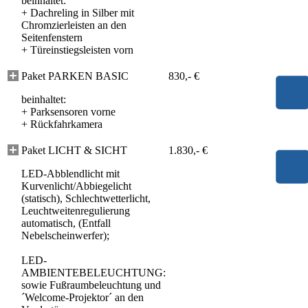
beinhaltet:
+
Dachreling in Silber mit
Chromzierleisten an den
Seitenfenstern
+
Türeinstiegsleisten vorn
Paket PARKEN BASIC
830,- €
beinhaltet:
+
Parksensoren vorne
+
Rückfahrkamera
Paket LICHT & SICHT
1.830,- €
LED-Abblendlicht mit
Kurvenlicht/Abbiegelicht
(statisch), Schlechtwetterlicht,
Leuchtweitenregulierung
automatisch, (Entfall
Nebelscheinwerfer);
LED-
AMBIENTEBELEUCHTUNG:
sowie Fußraumbeleuchtung und
´Welcome-Projektor´ an den