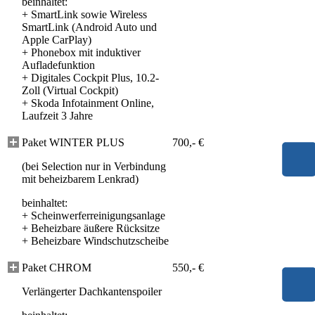
beinhaltet:
+
SmartLink sowie Wireless
SmartLink (Android Auto und
Apple CarPlay)
+
Phonebox mit induktiver
Aufladefunktion
+
Digitales Cockpit Plus, 10.2-
Zoll (Virtual Cockpit)
+
Skoda Infotainment Online,
Laufzeit 3 Jahre
Paket WINTER PLUS
700,- €
(bei Selection nur in Verbindung
mit beheizbarem Lenkrad)
beinhaltet:
+
Scheinwerferreinigungsanlage
+
Beheizbare äußere Rücksitze
+
Beheizbare Windschutzscheibe
Paket CHROM
550,- €
Verlängerter Dachkantenspoiler