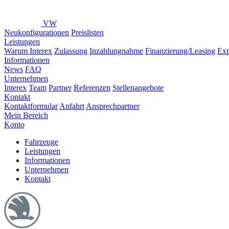
VW
Neukonfigurationen
Preislisten
Leistungen
Warum Interex
Zulassung
Inzahlungnahme
Finanzierung/Leasing
Exp
Informationen
News
FAQ
Unternehmen
Interex
Team
Partner
Referenzen
Stellenangebote
Kontakt
Kontaktformular
Anfahrt
Ansprechpartner
Mein Bereich
Konto
Fahrzeuge
Leistungen
Informationen
Unternehmen
Kontakt