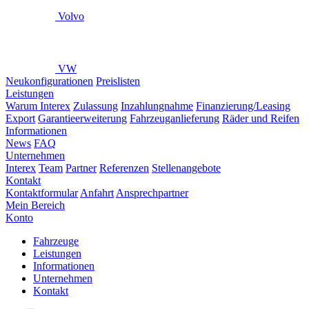
Volvo
VW
Neukonfigurationen
Preislisten
Leistungen
Warum Interex
Zulassung
Inzahlungnahme
Finanzierung/Leasing
Export
Garantieerweiterung
Fahrzeuganlieferung
Räder und Reifen
Informationen
News
FAQ
Unternehmen
Interex
Team
Partner
Referenzen
Stellenangebote
Kontakt
Kontaktformular
Anfahrt
Ansprechpartner
Mein Bereich
Konto
Fahrzeuge
Leistungen
Informationen
Unternehmen
Kontakt