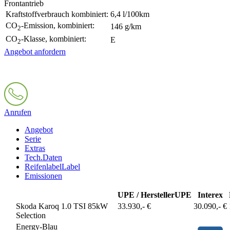
Frontantrieb
Kraftstoffverbrauch kombiniert:
6,4 l/100km
CO
-Emission, kombiniert:
146 g/km
2
CO
-Klasse, kombiniert:
E
2
Angebot anfordern
Anrufen
Angebot
Serie
Extras
Tech.Daten
Reifenlabel
Label
Emissionen
UPE / Hersteller
UPE
Interex
Skoda Karoq 1.0 TSI 85kW
33.930,- €
30.090,- €
Selection
Energy-Blau