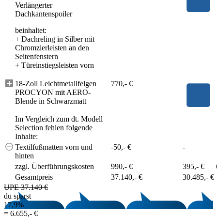
Verlängerter
Dachkantenspoiler
beinhaltet:
+
Dachreling in Silber mit
Chromzierleisten an den
Seitenfenstern
+
Türeinstiegsleisten vorn
18-Zoll Leichtmetallfelgen
770,- €
PROCYON mit AERO-
Blende in Schwarzmatt
Im Vergleich zum dt. Modell
Selection fehlen folgende
Inhalte:
Textilfußmatten vorn und
-50,- €
-
hinten
zzgl. Überführungskosten
990,- €
395,- €
Gesamtpreis
37.140,- €
30.485,- €
UPE 37.140 €
du sparst
17,9%
=
6.655,- €