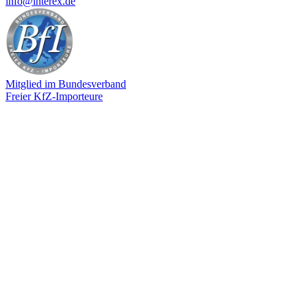
info@interex.de
Mitglied im Bundesverband
Freier KfZ-Importeure