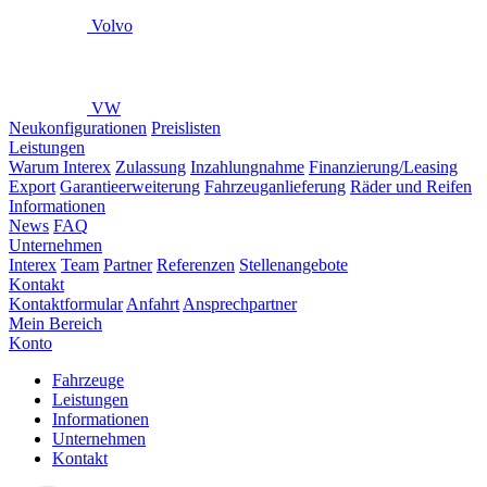
Volvo
VW
Neukonfigurationen
Preislisten
Leistungen
Warum Interex
Zulassung
Inzahlungnahme
Finanzierung/Leasing
Export
Garantieerweiterung
Fahrzeuganlieferung
Räder und Reifen
Informationen
News
FAQ
Unternehmen
Interex
Team
Partner
Referenzen
Stellenangebote
Kontakt
Kontaktformular
Anfahrt
Ansprechpartner
Mein Bereich
Konto
Fahrzeuge
Leistungen
Informationen
Unternehmen
Kontakt