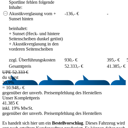
Sportline fehlen folgende
Inhalte:
Akustikverglasung vorn +
-136,- €
-
Sunset hinten
beinhaltet:
+
Sunset (Heck- und hintere
Seitenscheiben dunkel getönt)
+
Akustikverglasung in den
vorderen Seitenscheiben
zzgl. Überführungskosten
930,- €
395,- €
Gesamtpreis
52.333,- €
41.385,- €
UPE 52.333 €
du sparst
20,9%
=
10.948,- €
gegenüber der unverb. Preisempfehlung des Herstellers
Unser Komplettpreis
41.385 €
inkl. 19% MwSt.
gegenüber der unverb. Preisempfehlung des Herstellers
Es handelt sich hier um ein
Bestellvorschlag
. Dieses Fahrzeug wird