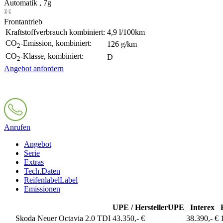
Automatik , 7g
Frontantrieb
Kraftstoffverbrauch kombiniert:
4,9 l/100km
CO
-Emission, kombiniert:
126 g/km
2
CO
-Klasse, kombiniert:
D
2
Angebot anfordern
Anrufen
Angebot
Serie
Extras
Tech.Daten
Reifenlabel
Label
Emissionen
UPE / Hersteller
UPE
Interex
Skoda Neuer Octavia 2.0 TDI
43.350,- €
38.390,- €