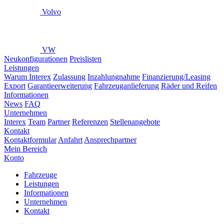
Volvo
VW
Neukonfigurationen
Preislisten
Leistungen
Warum Interex
Zulassung
Inzahlungnahme
Finanzierung/Leasing
Export
Garantieerweiterung
Fahrzeuganlieferung
Räder und Reifen
Informationen
News
FAQ
Unternehmen
Interex
Team
Partner
Referenzen
Stellenangebote
Kontakt
Kontaktformular
Anfahrt
Ansprechpartner
Mein Bereich
Konto
Fahrzeuge
Leistungen
Informationen
Unternehmen
Kontakt