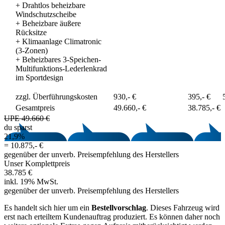
+
Drahtlos beheizbare
Windschutzscheibe
+
Beheizbare äußere
Rücksitze
+
Klimaanlage Climatronic
(3-Zonen)
+
Beheizbares 3-Speichen-
Multifunktions-Lederlenkrad
im Sportdesign
zzgl. Überführungskosten
930,- €
395,- €
Gesamtpreis
49.660,- €
38.785,- €
UPE 49.660 €
du sparst
21,9%
=
10.875,- €
gegenüber der unverb. Preisempfehlung des Herstellers
Unser Komplettpreis
38.785 €
inkl. 19% MwSt.
gegenüber der unverb. Preisempfehlung des Herstellers
Es handelt sich hier um ein
Bestellvorschlag
. Dieses Fahrzeug wird
erst nach erteiltem Kundenauftrag produziert. Es können daher noch