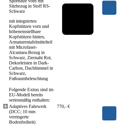
Sportsitze vorn mit
Sitzbezug in Stoff RS-
Schwarz
mit integrierten
Kopfstützen vorn und
höheneinstellbare
Kopfstützen hinten,
Armaturentafelmittelteil
mit Microfaser-
Alcantara-Bezug in
Schwarz, Ziernaht Rot,
Dekorleisten in Dark-
Carbon, Dachhimmel in
Schwarz,
Fußraumbeleuchtung
Folgende Extras sind im
EU-Modell bereits
serienmäßig enthalten:
Adaptives Fahrwerk
770,- €
(DCC; 10 mm
verringerte
Bodenfreiheit)