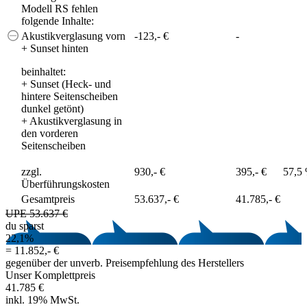
Modell RS fehlen
folgende Inhalte:
Akustikverglasung vorn
-123,- €
-
+ Sunset hinten
beinhaltet:
+
Sunset (Heck- und
hintere Seitenscheiben
dunkel getönt)
+
Akustikverglasung in
den vorderen
Seitenscheiben
zzgl.
930,- €
395,- €
57,5
Überführungskosten
Gesamtpreis
53.637,- €
41.785,- €
UPE 53.637 €
du sparst
22,1%
=
11.852,- €
gegenüber der unverb. Preisempfehlung des Herstellers
Unser Komplettpreis
41.785 €
inkl. 19% MwSt.