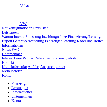
Volvo
VW
Neukonfigurationen
Preislisten
Leistungen
Warum Interex
Zulassung
Inzahlungnahme
Finanzierung/Leasing
Export
Garantieerweiterung
Fahrzeuganlieferung
Räder und Reifen
Informationen
News
FAQ
Unternehmen
Interex
Team
Partner
Referenzen
Stellenangebote
Kontakt
Kontaktformular
Anfahrt
Ansprechpartner
Mein Bereich
Konto
Fahrzeuge
Leistungen
Informationen
Unternehmen
Kontakt