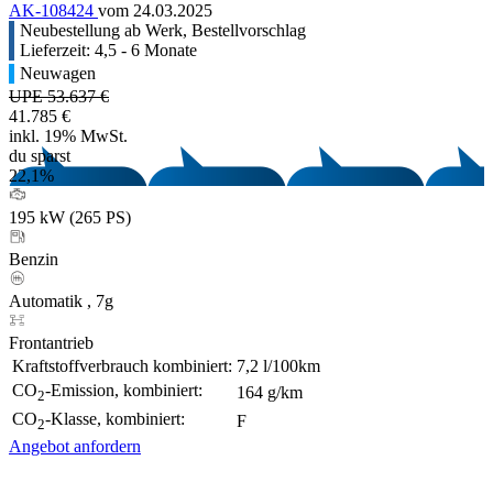
AK-108424
vom 24.03.2025
Neubestellung ab Werk, Bestellvorschlag
Lieferzeit: 4,5 - 6 Monate
Neuwagen
UPE 53.637 €
41.785 €
inkl. 19% MwSt.
du sparst
22,1%
195 kW (265 PS)
Benzin
Automatik , 7g
Frontantrieb
Kraftstoffverbrauch kombiniert:
7,2 l/100km
CO
-Emission, kombiniert:
164 g/km
2
CO
-Klasse, kombiniert:
F
2
Angebot anfordern