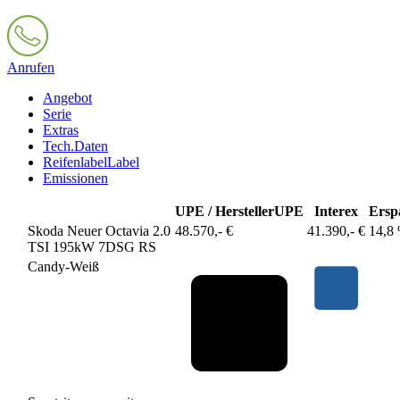
Anrufen
Angebot
Serie
Extras
Tech.Daten
Reifenlabel
Label
Emissionen
UPE / Hersteller
UPE
Interex
Ersp
Skoda Neuer Octavia 2.0
48.570,- €
41.390,- €
14,8
TSI 195kW 7DSG RS
Candy-Weiß