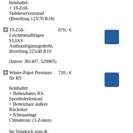
beinhaltet:
+
18-Zoll-
Stahlreservenotrad
(Bereifung 125/70 R18)
19-Zoll-
870,- €
Leichtmetallfelgen
ELIAS
Anthrazit/glanzgedreht,
Bereifung 225/40 R19
(Intern: 381407, 529905)
Winter-Paket Premium
720,- €
für RS
beinhaltet:
+
Beheizbares RS-
Sportlederlenkrad
+
Beheizbare äußere
Rücksitze
+
Klimaanlage
Climatronic (3-Zonen)
Im Vergleich zum dt.