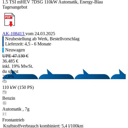
1.5 TSI mHEV 7DSG 110kW Automatik, Energy-Blau
Tagesangebot
AK-108413
vom 24.03.2025
Neubestellung ab Werk, Bestellvorschlag
Lieferzeit: 4,5 - 6 Monate
Neuwagen
UPE 47.130 €
36.485 €
inkl. 19% MwSt.
du sparst
22,6%
110 kW (150 PS)
Benzin
Automatik , 7g
Frontantrieb
Kraftstoffverbrauch kombiniert:
5,4 l/100km