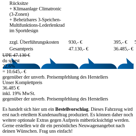
Rücksitze
+
Klimaanlage Climatronic
(3-Zonen)
+
Beheizbares 3-Speichen-
Multifunktions-Lederlenkrad
im Sportdesign
zzgl. Überführungskosten
930,- €
395,- €
Gesamtpreis
47.130,- €
36.485,- €
UPE 47.130 €
du sparst
22,6%
=
10.645,- €
gegenüber der unverb. Preisempfehlung des Herstellers
Unser Komplettpreis
36.485 €
inkl. 19% MwSt.
gegenüber der unverb. Preisempfehlung des Herstellers
Es handelt sich hier um ein
Bestellvorschlag
. Dieses Fahrzeug wird
erst nach erteiltem Kundenauftrag produziert. Es können daher noch
weitere optionale Extras gegen Aufpreis mitberücksichtigt werden.
Gerne erstellen wir dir ein persönliches Neuwagenangebot nach
deinen Wünschen. Frag uns einfach!