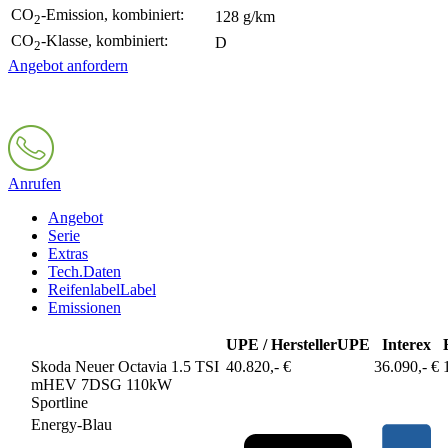
CO
-Emission, kombiniert:
128 g/km
2
CO
-Klasse, kombiniert:
D
2
Angebot anfordern
Anrufen
Angebot
Serie
Extras
Tech.Daten
Reifenlabel
Label
Emissionen
UPE / Hersteller
UPE
Interex
Skoda Neuer Octavia 1.5 TSI
40.820,- €
36.090,- €
mHEV 7DSG 110kW
Sportline
Energy-Blau