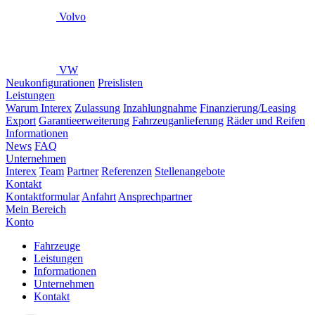
Volvo
VW
Neukonfigurationen
Preislisten
Leistungen
Warum Interex
Zulassung
Inzahlungnahme
Finanzierung/Leasing
Export
Garantieerweiterung
Fahrzeuganlieferung
Räder und Reifen
Informationen
News
FAQ
Unternehmen
Interex
Team
Partner
Referenzen
Stellenangebote
Kontakt
Kontaktformular
Anfahrt
Ansprechpartner
Mein Bereich
Konto
Fahrzeuge
Leistungen
Informationen
Unternehmen
Kontakt