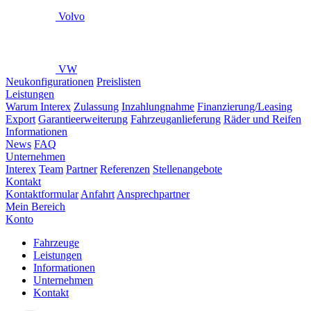
Volvo
VW
Neukonfigurationen
Preislisten
Leistungen
Warum Interex
Zulassung
Inzahlungnahme
Finanzierung/Leasing
Export
Garantieerweiterung
Fahrzeuganlieferung
Räder und Reifen
Informationen
News
FAQ
Unternehmen
Interex
Team
Partner
Referenzen
Stellenangebote
Kontakt
Kontaktformular
Anfahrt
Ansprechpartner
Mein Bereich
Konto
Fahrzeuge
Leistungen
Informationen
Unternehmen
Kontakt