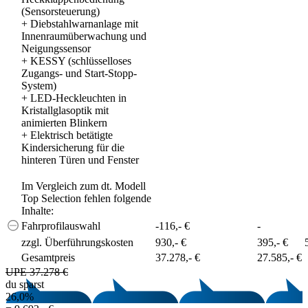
(Sensorsteuerung)
+
Diebstahlwarnanlage mit
Innenraumüberwachung und
Neigungssensor
+
KESSY (schlüsselloses
Zugangs- und Start-Stopp-
System)
+
LED-Heckleuchten in
Kristallglasoptik mit
animierten Blinkern
+
Elektrisch betätigte
Kindersicherung für die
hinteren Türen und Fenster
Im Vergleich zum dt. Modell
Top Selection fehlen folgende
Inhalte:
Fahrprofilauswahl
-116,- €
-
zzgl. Überführungskosten
930,- €
395,- €
Gesamtpreis
37.278,- €
27.585,- €
UPE 37.278 €
du sparst
26,0%