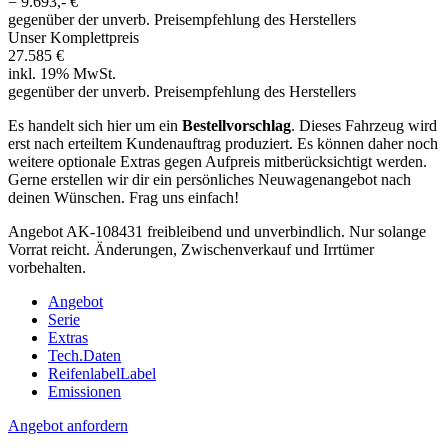
=
9.693,- €
gegenüber der unverb. Preisempfehlung des Herstellers
Unser Komplettpreis
27.585 €
inkl. 19% MwSt.
gegenüber der unverb. Preisempfehlung des Herstellers
Es handelt sich hier um ein
Bestellvorschlag
. Dieses Fahrzeug wird
erst nach erteiltem Kundenauftrag produziert. Es können daher noch
weitere optionale Extras gegen Aufpreis mitberücksichtigt werden.
Gerne erstellen wir dir ein persönliches Neuwagenangebot nach
deinen Wünschen. Frag uns einfach!
Angebot AK-108431 freibleibend und unverbindlich. Nur solange
Vorrat reicht. Änderungen, Zwischenverkauf und Irrtümer
vorbehalten.
Angebot
Serie
Extras
Tech.Daten
Reifenlabel
Label
Emissionen
Angebot anfordern