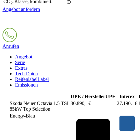
CO
-Klasse, kombiniert:
D
2
Angebot anfordern
Anrufen
Angebot
Serie
Extras
Tech.Daten
Reifenlabel
Label
Emissionen
UPE / Hersteller
UPE
Interex
Skoda Neuer Octavia 1.5 TSI
30.890,- €
27.190,- €
85kW Top Selection
Energy-Blau