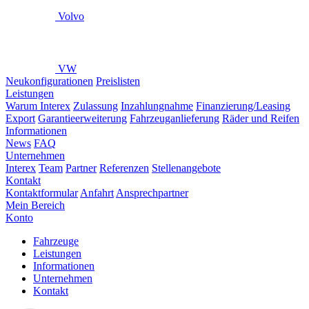
Volvo
VW
Neukonfigurationen
Preislisten
Leistungen
Warum Interex
Zulassung
Inzahlungnahme
Finanzierung/Leasing
Export
Garantieerweiterung
Fahrzeuganlieferung
Räder und Reifen
Informationen
News
FAQ
Unternehmen
Interex
Team
Partner
Referenzen
Stellenangebote
Kontakt
Kontaktformular
Anfahrt
Ansprechpartner
Mein Bereich
Konto
Fahrzeuge
Leistungen
Informationen
Unternehmen
Kontakt