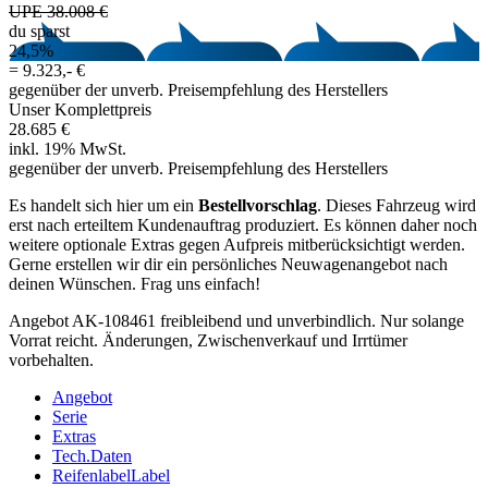
UPE 38.008 €
du sparst
24,5%
=
9.323,- €
gegenüber der unverb. Preisempfehlung des Herstellers
Unser Komplettpreis
28.685 €
inkl. 19% MwSt.
gegenüber der unverb. Preisempfehlung des Herstellers
Es handelt sich hier um ein
Bestellvorschlag
. Dieses Fahrzeug wird
erst nach erteiltem Kundenauftrag produziert. Es können daher noch
weitere optionale Extras gegen Aufpreis mitberücksichtigt werden.
Gerne erstellen wir dir ein persönliches Neuwagenangebot nach
deinen Wünschen. Frag uns einfach!
Angebot AK-108461 freibleibend und unverbindlich. Nur solange
Vorrat reicht. Änderungen, Zwischenverkauf und Irrtümer
vorbehalten.
Angebot
Serie
Extras
Tech.Daten
Reifenlabel
Label