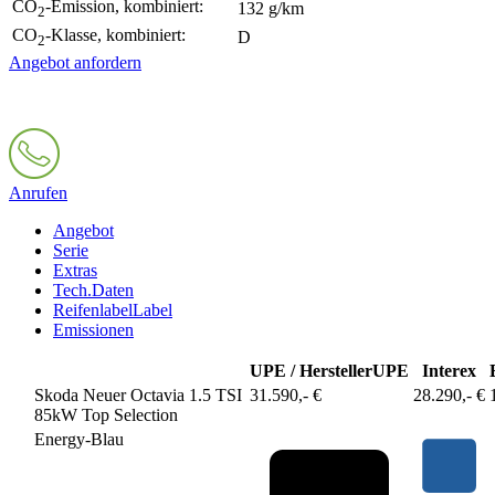
CO
-Emission, kombiniert:
132 g/km
2
CO
-Klasse, kombiniert:
D
2
Angebot anfordern
Anrufen
Angebot
Serie
Extras
Tech.Daten
Reifenlabel
Label
Emissionen
UPE / Hersteller
UPE
Interex
Skoda Neuer Octavia 1.5 TSI
31.590,- €
28.290,- €
85kW Top Selection
Energy-Blau