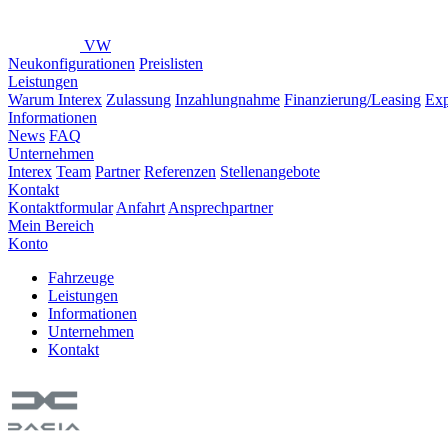
VW
Neukonfigurationen
Preislisten
Leistungen
Warum Interex
Zulassung
Inzahlungnahme
Finanzierung/Leasing
Exp
Informationen
News
FAQ
Unternehmen
Interex
Team
Partner
Referenzen
Stellenangebote
Kontakt
Kontaktformular
Anfahrt
Ansprechpartner
Mein Bereich
Konto
Fahrzeuge
Leistungen
Informationen
Unternehmen
Kontakt