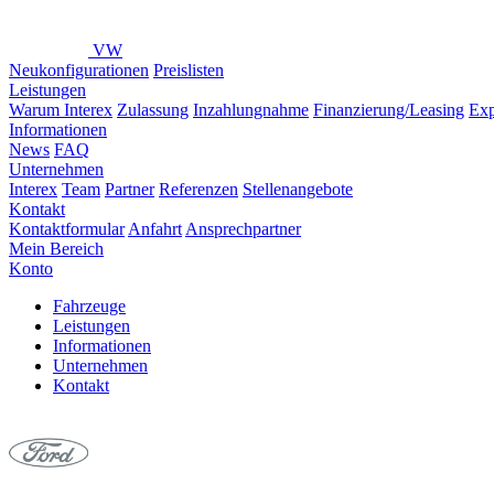
VW
Neukonfigurationen
Preislisten
Leistungen
Warum Interex
Zulassung
Inzahlungnahme
Finanzierung/Leasing
Exp
Informationen
News
FAQ
Unternehmen
Interex
Team
Partner
Referenzen
Stellenangebote
Kontakt
Kontaktformular
Anfahrt
Ansprechpartner
Mein Bereich
Konto
Fahrzeuge
Leistungen
Informationen
Unternehmen
Kontakt