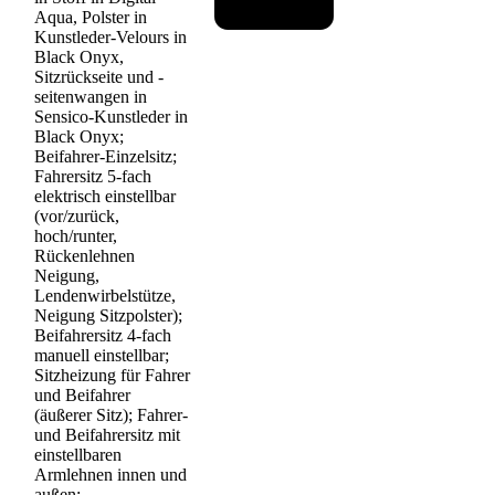
Aqua, Polster in
Kunstleder-Velours in
Black Onyx,
Sitzrückseite und -
seitenwangen in
Sensico-Kunstleder in
Black Onyx;
Beifahrer-Einzelsitz;
Fahrersitz 5-fach
elektrisch einstellbar
(vor/zurück,
hoch/runter,
Rückenlehnen
Neigung,
Lendenwirbelstütze,
Neigung Sitzpolster);
Beifahrersitz 4-fach
manuell einstellbar;
Sitzheizung für Fahrer
und Beifahrer
(äußerer Sitz); Fahrer-
und Beifahrersitz mit
einstellbaren
Armlehnen innen und
außen;