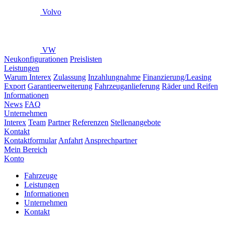
Volvo
VW
Neukonfigurationen
Preislisten
Leistungen
Warum Interex
Zulassung
Inzahlungnahme
Finanzierung/Leasing
Export
Garantieerweiterung
Fahrzeuganlieferung
Räder und Reifen
Informationen
News
FAQ
Unternehmen
Interex
Team
Partner
Referenzen
Stellenangebote
Kontakt
Kontaktformular
Anfahrt
Ansprechpartner
Mein Bereich
Konto
Fahrzeuge
Leistungen
Informationen
Unternehmen
Kontakt