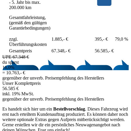
- 5. Jahr bis max.
200.000 km
Gesamtfahrleistung,
(gemäß den gültigen
Garantiebedingungen)
zzgl.
1.885,- €
395,- €
79,0 %
Überführungskosten
Gesamtpreis
67.348,- €
56.585,- €
UPE 67.348 €
du sparst
16,0%
=
10.763,- €
gegenüber der unverb. Preisempfehlung des Herstellers
Unser Komplettpreis
56.585 €
inkl. 19% MwSt.
gegenüber der unverb. Preisempfehlung des Herstellers
Es handelt sich hier um ein
Bestellvorschlag
. Dieses Fahrzeug wird
erst nach erteiltem Kundenauftrag produziert. Es können daher noch
weitere optionale Extras gegen Aufpreis mitberücksichtigt werden.
Gerne erstellen wir dir ein persönliches Neuwagenangebot nach
deinen Wünschen. Frag uns einfach!