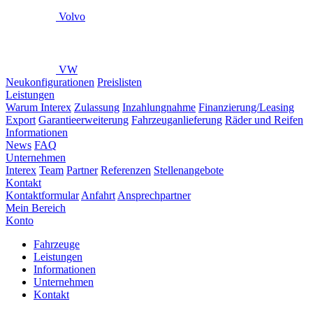
Volvo
VW
Neukonfigurationen
Preislisten
Leistungen
Warum Interex
Zulassung
Inzahlungnahme
Finanzierung/Leasing
Export
Garantieerweiterung
Fahrzeuganlieferung
Räder und Reifen
Informationen
News
FAQ
Unternehmen
Interex
Team
Partner
Referenzen
Stellenangebote
Kontakt
Kontaktformular
Anfahrt
Ansprechpartner
Mein Bereich
Konto
Fahrzeuge
Leistungen
Informationen
Unternehmen
Kontakt