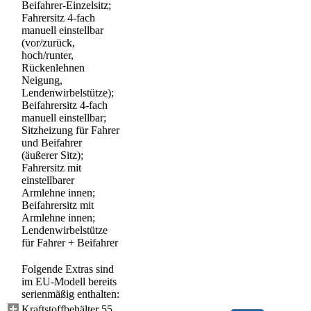
Beifahrer-Einzelsitz;
Fahrersitz 4-fach
manuell einstellbar
(vor/zurück,
hoch/runter,
Rückenlehnen
Neigung,
Lendenwirbelstütze);
Beifahrersitz 4-fach
manuell einstellbar;
Sitzheizung für Fahrer
und Beifahrer
(äußerer Sitz);
Fahrersitz mit
einstellbarer
Armlehne innen;
Beifahrersitz mit
Armlehne innen;
Lendenwirbelstütze
für Fahrer + Beifahrer
Folgende Extras sind
im EU-Modell bereits
serienmäßig enthalten:
Kraftstoffbehälter 55