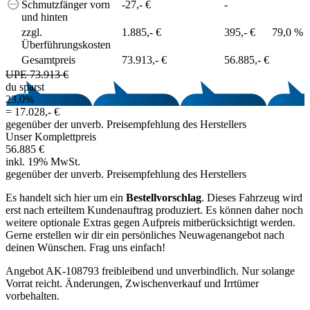
Schmutzfänger vorn
-27,- €
-
und hinten
zzgl.
1.885,- €
395,- €
79,0 %
Überführungskosten
Gesamtpreis
73.913,- €
56.885,- €
UPE 73.913 €
du sparst
23,0%
=
17.028,- €
gegenüber der unverb. Preisempfehlung des Herstellers
Unser Komplettpreis
56.885 €
inkl. 19% MwSt.
gegenüber der unverb. Preisempfehlung des Herstellers
Es handelt sich hier um ein
Bestellvorschlag
. Dieses Fahrzeug wird
erst nach erteiltem Kundenauftrag produziert. Es können daher noch
weitere optionale Extras gegen Aufpreis mitberücksichtigt werden.
Gerne erstellen wir dir ein persönliches Neuwagenangebot nach
deinen Wünschen. Frag uns einfach!
Angebot AK-108793 freibleibend und unverbindlich. Nur solange
Vorrat reicht. Änderungen, Zwischenverkauf und Irrtümer
vorbehalten.