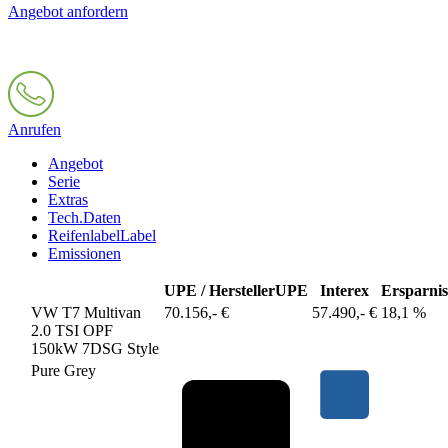
Angebot anfordern
Anrufen
Angebot
Serie
Extras
Tech.Daten
Reifenlabel
Label
Emissionen
UPE / Hersteller
UPE
Interex
Ersparnis
VW T7 Multivan
70.156,- €
57.490,- €
18,1 %
2.0 TSI OPF
150kW 7DSG Style
Pure Grey