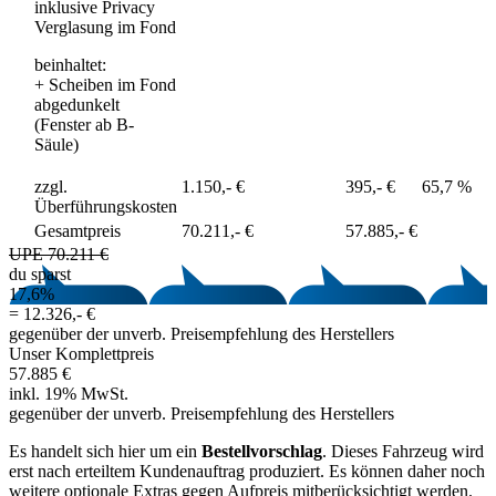
inklusive Privacy
Verglasung im Fond
beinhaltet:
+
Scheiben im Fond
abgedunkelt
(Fenster ab B-
Säule)
zzgl.
1.150,- €
395,- €
65,7 %
Überführungskosten
Gesamtpreis
70.211,- €
57.885,- €
UPE 70.211 €
du sparst
17,6%
=
12.326,- €
gegenüber der unverb. Preisempfehlung des Herstellers
Unser Komplettpreis
57.885 €
inkl. 19% MwSt.
gegenüber der unverb. Preisempfehlung des Herstellers
Es handelt sich hier um ein
Bestellvorschlag
. Dieses Fahrzeug wird
erst nach erteiltem Kundenauftrag produziert. Es können daher noch
weitere optionale Extras gegen Aufpreis mitberücksichtigt werden.