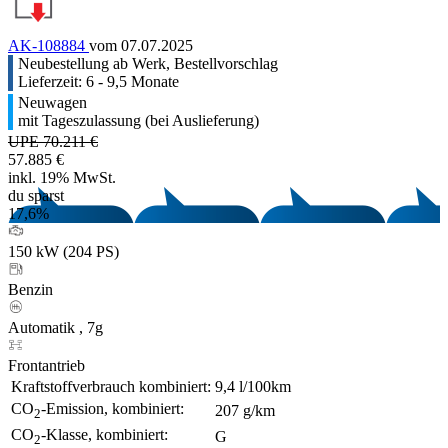
AK-108884
vom 07.07.2025
Neubestellung ab Werk, Bestellvorschlag
Lieferzeit: 6 - 9,5 Monate
Neuwagen
mit Tageszulassung (bei Auslieferung)
UPE 70.211 €
57.885 €
inkl. 19% MwSt.
du sparst
17,6%
150 kW (204 PS)
Benzin
Automatik , 7g
Frontantrieb
Kraftstoffverbrauch kombiniert:
9,4 l/100km
CO
-Emission, kombiniert:
207 g/km
2
CO
-Klasse, kombiniert:
G
2