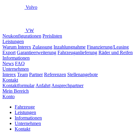
Volvo
VW
Neukonfigurationen
Preislisten
Leistungen
Warum Interex
Zulassung
Inzahlungnahme
Finanzierung/Leasing
Export
Garantieerweiterung
Fahrzeuganlieferung
Räder und Reifen
Informationen
News
FAQ
Unternehmen
Interex
Team
Partner
Referenzen
Stellenangebote
Kontakt
Kontaktformular
Anfahrt
Ansprechpartner
Mein Bereich
Konto
Fahrzeuge
Leistungen
Informationen
Unternehmen
Kontakt