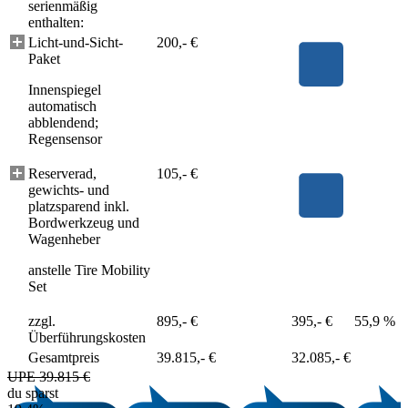
serienmäßig
enthalten:
Licht-und-Sicht-
200,- €
Paket
Innenspiegel
automatisch
abblendend;
Regensensor
Reserverad,
105,- €
gewichts- und
platzsparend inkl.
Bordwerkzeug und
Wagenheber
anstelle Tire Mobility
Set
zzgl.
895,- €
395,- €
55,9 %
Überführungskosten
Gesamtpreis
39.815,- €
32.085,- €
UPE 39.815 €
du sparst