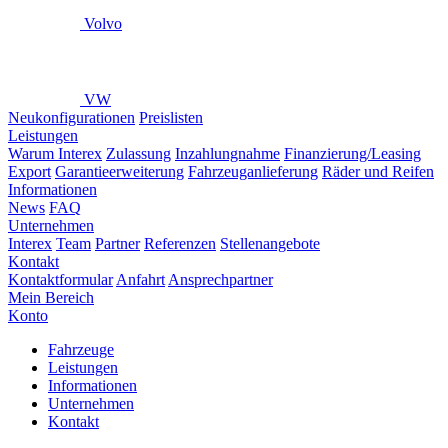
Volvo
VW
Neukonfigurationen
Preislisten
Leistungen
Warum Interex
Zulassung
Inzahlungnahme
Finanzierung/Leasing
Export
Garantieerweiterung
Fahrzeuganlieferung
Räder und Reifen
Informationen
News
FAQ
Unternehmen
Interex
Team
Partner
Referenzen
Stellenangebote
Kontakt
Kontaktformular
Anfahrt
Ansprechpartner
Mein Bereich
Konto
Fahrzeuge
Leistungen
Informationen
Unternehmen
Kontakt