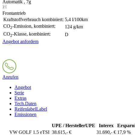
Automatik , 7g
Frontantrieb
Kraftstoffverbrauch kombiniert:
5,4 l/100km
CO
-Emission, kombiniert:
124 g/km
2
CO
-Klasse, kombiniert:
D
2
Angebot anfordern
Anrufen
Angebot
Serie
Extras
Tech.Daten
Reifenlabel
Label
Emissionen
UPE / Hersteller
UPE
Interex
Ersparn
VW GOLF 1.5 eTSI
38.615,- €
31.690,- €
17,9 %