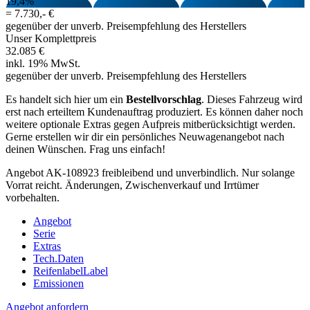
19,4%
=
7.730,- €
gegenüber der unverb. Preisempfehlung des Herstellers
Unser Komplettpreis
32.085 €
inkl. 19% MwSt.
gegenüber der unverb. Preisempfehlung des Herstellers
Es handelt sich hier um ein
Bestellvorschlag
. Dieses Fahrzeug wird
erst nach erteiltem Kundenauftrag produziert. Es können daher noch
weitere optionale Extras gegen Aufpreis mitberücksichtigt werden.
Gerne erstellen wir dir ein persönliches Neuwagenangebot nach
deinen Wünschen. Frag uns einfach!
Angebot AK-108923 freibleibend und unverbindlich. Nur solange
Vorrat reicht. Änderungen, Zwischenverkauf und Irrtümer
vorbehalten.
Angebot
Serie
Extras
Tech.Daten
Reifenlabel
Label
Emissionen
Angebot anfordern