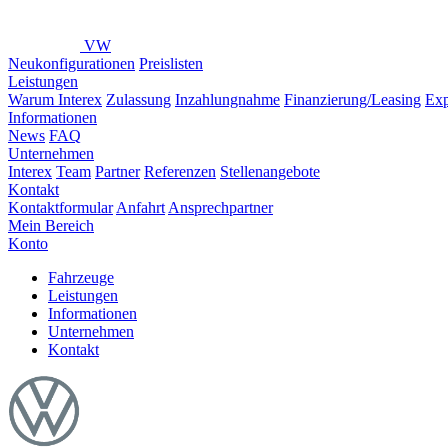
VW
Neukonfigurationen
Preislisten
Leistungen
Warum Interex
Zulassung
Inzahlungnahme
Finanzierung/Leasing
Exp
Informationen
News
FAQ
Unternehmen
Interex
Team
Partner
Referenzen
Stellenangebote
Kontakt
Kontaktformular
Anfahrt
Ansprechpartner
Mein Bereich
Konto
Fahrzeuge
Leistungen
Informationen
Unternehmen
Kontakt