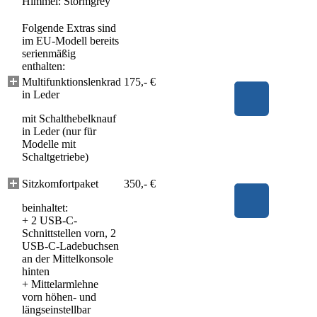
Himmel: Stormgrey
Folgende Extras sind
im EU-Modell bereits
serienmäßig
enthalten:
Multifunktionslenkrad
175,- €
in Leder
mit Schalthebelknauf
in Leder (nur für
Modelle mit
Schaltgetriebe)
Sitzkomfortpaket
350,- €
beinhaltet:
+
2 USB-C-
Schnittstellen vorn, 2
USB-C-Ladebuchsen
an der Mittelkonsole
hinten
+
Mittelarmlehne
vorn höhen- und
längseinstellbar