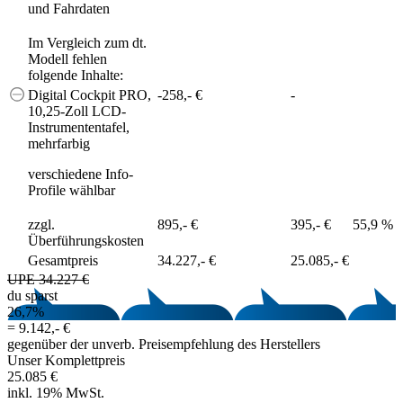
und Fahrdaten
Im Vergleich zum dt.
Modell fehlen
folgende Inhalte:
Digital Cockpit PRO,
-258,- €
-
10,25-Zoll LCD-
Instrumententafel,
mehrfarbig
verschiedene Info-
Profile wählbar
zzgl.
895,- €
395,- €
55,9 %
Überführungskosten
Gesamtpreis
34.227,- €
25.085,- €
UPE 34.227 €
du sparst
26,7%
=
9.142,- €
gegenüber der unverb. Preisempfehlung des Herstellers
Unser Komplettpreis
25.085 €
inkl. 19% MwSt.