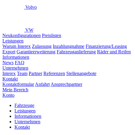
Volvo
VW
Neukonfigurationen
Preislisten
Leistungen
Warum Interex
Zulassung
Inzahlungnahme
Finanzierung/Leasing
Export
Garantieerweiterung
Fahrzeuganlieferung
Räder und Reifen
Informationen
News
FAQ
Unternehmen
Interex
Team
Partner
Referenzen
Stellenangebote
Kontakt
Kontaktformular
Anfahrt
Ansprechpartner
Mein Bereich
Konto
Fahrzeuge
Leistungen
Informationen
Unternehmen
Kontakt