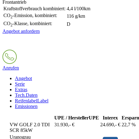
Frontantrieb
Kraftstoffverbrauch kombiniert:
4,4 l/100km
CO
-Emission, kombiniert:
116 g/km
2
CO
-Klasse, kombiniert:
D
2
Angebot anfordern
Anrufen
Angebot
Serie
Extras
Tech.Daten
Reifenlabel
Label
Emissionen
UPE / Hersteller
UPE
Interex
Ersparn
VW GOLF 2.0 TDI
31.930,- €
24.690,- €
22,7 %
SCR 85kW
Uranograu