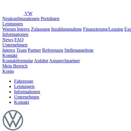
VW
Neukonfigurationen
Preislisten
Leistungen
Warum Interex
Zulassung
Inzahlungnahme
Finanzierung/Leasing
Exp
Informationen
News
FAQ
Unternehmen
Interex
Team
Partner
Referenzen
Stellenangebote
Kontakt
Kontaktformular
Anfahrt
Ansprechpartner
Mein Bereich
Konto
Fahrzeuge
Leistungen
Informationen
Unternehmen
Kontakt